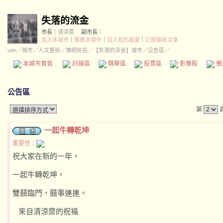
失落的流金
市長：
清涼齋
副市長：
加入本城市
｜
推薦本城市
｜
加入我的最愛
｜
訂閱最新文章
udn
／
城市
／
人文藝術
／
傳統民俗
／
【失落的流金】城市
／公告區／
本城市首頁
討論區
精華區
投票區
影像館
推
公告區
第
一起牛轉乾坤
重要性：
祝大家在新的一年，
一起牛轉乾坤。
雙囍臨門，囍事連連。
來自清涼齋的祝福