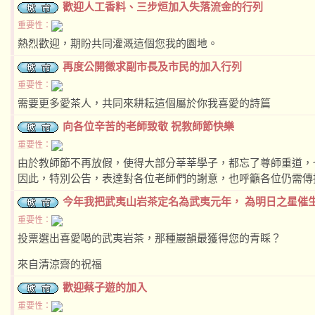
歡迎人工香料、三步烜加入失落流金的行列
重要性：
熱烈歡迎，期盼共同灌溉這個您我的園地。
再度公開徵求副市長及市民的加入行列
重要性：
需要更多愛茶人，共同來耕耘這個屬於你我喜愛的詩篇
向各位辛苦的老師致敬 祝教師節快樂
重要性：
由於教師節不再放假，使得大部分莘莘學子，都忘了尊師重道，
因此，特別公告，表達對各位老師們的謝意，也呼籲各位仍需傳
今年我把武夷山岩茶定名為武夷元年， 為明日之星催
重要性：
投票選出喜愛喝的武夷岩茶，那種巖韻最獲得您的青睬？
來自清涼齋的祝福
歡迎蔡子遊的加入
重要性：