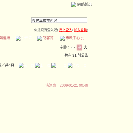
網路城邦
你還沒有登入喔(
馬上登入
/
加入會員
)
薦連結
公告區
訪客簿
市政中心
(0)
字體：
小
中
大
共有
31
則公告
頁／共4頁
清涼齋
2009/01/21 00:49