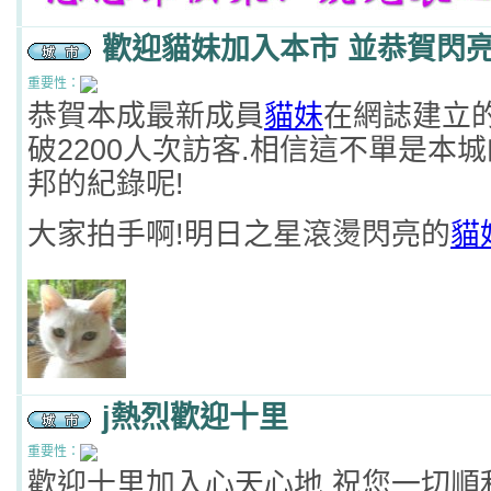
歡迎貓妹加入本市 並恭賀閃
重要性：
恭賀本成最新成員
貓妹
在網誌建立
破2200人次訪客.相信這不單是本
邦的紀錄呢!
大家拍手啊!明日之星滾燙閃亮的
貓
j熱烈歡迎十里
重要性：
歡迎十里加入心天心地,祝您一切順利