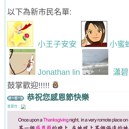
以下為新市民名單:
小王子安安
小蜜
Jonathan lin
瀟碧
鼓掌歡迎!!!!!
恭祝您感恩節快樂
重要性：