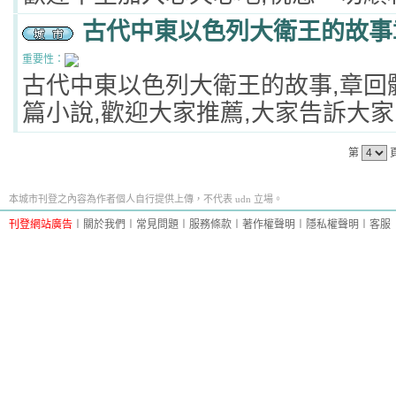
古代中東以色列大衛王的故事
重要性：
古代中東以色列大衛王的故事,章回
篇小說,歡迎大家推薦,大家告訴大家
第
本城市刊登之內容為作者個人自行提供上傳，不代表 udn 立場。
刊登網站廣告
︱
關於我們
︱
常見問題
︱
服務條款
︱
著作權聲明
︱
隱私權聲明
︱
客服