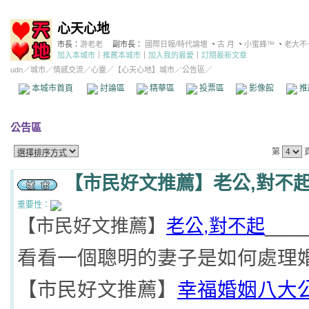
心天心地
市長：
游老老
副市長：
國際日報/時代論壇
、
古 月
、
小蜜蜂™
、
老大不
加入本城市
｜
推薦本城市
｜
加入我的最愛
｜
訂閱最新文章
udn
／
城市
／
情感交流
／
心靈
／
【心天心地】城市
／公告區／
本城市首頁
討論區
精華區
投票區
影像館
推
公告區
第
【市民好文推薦】老公,對不
重要性：
___
【市民好文推薦】
老公,對不起
看看一個聰明的妻子是如何處理婚
【市民好文推薦】
幸福婚姻八大