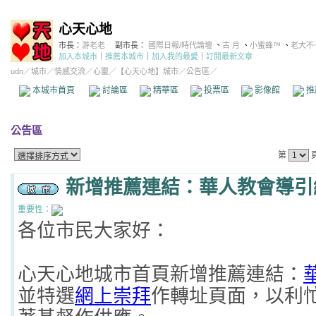
心天心地
市長：
游老老
副市長：
國際日報/時代論壇
、
古 月
、
小蜜蜂™
、
老大不
加入本城市
｜
推薦本城市
｜
加入我的最愛
｜
訂閱最新文章
udn
／
城市
／
情感交流
／
心靈
／
【心天心地】城市
／公告區／
本城市首頁
討論區
精華區
投票區
影像館
推
公告區
第
新增推薦連結：華人教會導引
重要性：
各位市民大家好：
心天心地城市首頁新增推薦連結：
並特選
網上崇拜
作轉址頁面，以利