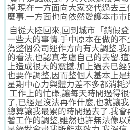
掉
.
現在一方面向大家交代過去三
麼事
.
一方面也向依然愛護本市市
自從大陸回來
,
回到城市「銷假登
一些大的事情
.
手中原本在做的不
為整個公司運作方向有大調整
.
我
的看法
,
也認真考慮自己的去留
.
這
上造成很大的震撼
.
加上過去已經
也要作調整
,
因而整個人基本上是
星期中心力與體力差不多都消耗
工作上的忙碌
,
讓每天時間過得很
了
,
已經是沒法再作什麼
,
也就讓我
總算讓我最累的時間過去了
.
我會
著工作的調整
,
雖然也許無法像以
是絕對會盡我所能來效力
.
我深信