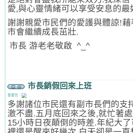
愛
,
與心靈情緒可以享受安息的最
謝謝親愛市民們的愛護與體諒
!
藉
市會繼續成長茁壯
.
市長
游老老敬啟
^_^
市長銷假回來上班
重要性：
多謝諸位市民還有副市長們的支持
激不盡.五月底回來之後,就忙著
15小時日夜顛倒的時差.年紀大
裡還是醒來好幾次,白天卻是一直想打