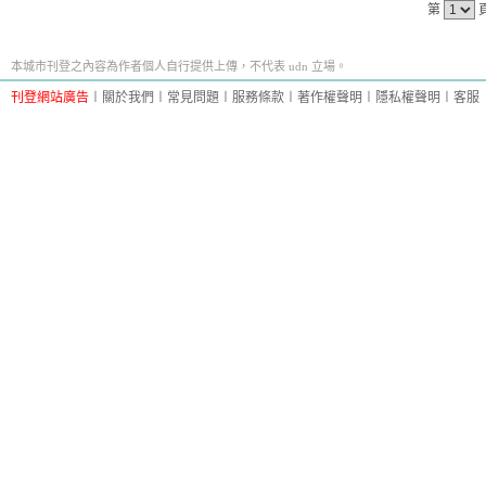
第
本城市刊登之內容為作者個人自行提供上傳，不代表 udn 立場。
刊登網站廣告
︱
關於我們
︱
常見問題
︱
服務條款
︱
著作權聲明
︱
隱私權聲明
︱
客服