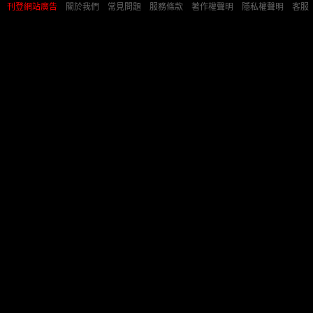
刊登網站廣告
︱
關於我們
︱
常見問題
︱
服務條款
︱
著作權聲明
︱
隱私權聲明
︱
客服