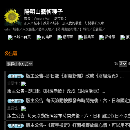
陽明山藝術種子
市長：
Vincent Van
副市長：
加入本城市
｜
推薦本城市
｜
加入我的最愛
｜
訂閱最新文章
udn
／
城市
／
人文藝術
／
藝術天地
／
【陽明山藝術種子】城市
／公告區／
本城市首頁
討論區
精華區
投票區
影像館
推
公告區
第
版主公告--即日起《財經新聞》改成《財經活頁》...
重要性：
版主公告--即日起《財經新聞》改成《財經活頁》...
版主公告--每天滾動按照發布時間先後，六、日和國
重要性：
版主公告--每天滾動按照發布時間先後，六、日和國定假日不滾
版主公告--《寰宇搜奇》打開視野放鬆心情，可以用不同