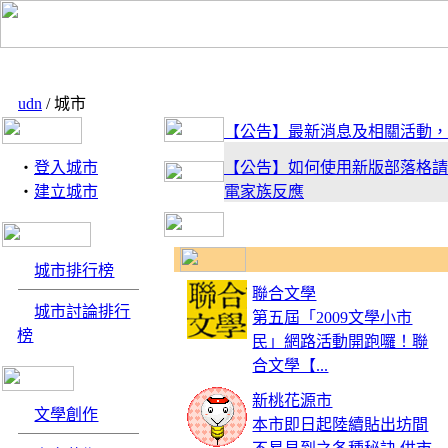
udn
/ 城市
【公告】最新消息及相關活動，
‧
登入城市
【公告】如何使用新版部落格請
‧
建立城市
電家族反應
【活動】有什麼地方是你最感放
享你的私房景點吧！
城市排行榜
聯合文學
城市討論排行
【公告】新版型上線！趕快去試
第五屆「2009文學小市
榜
來信跟電小二敲碗喔！
民」網路活動開跑囉！聯
合文學【...
新桃花源市
文學創作
本市即日起陸續貼出坊間