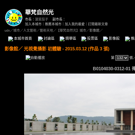
華梵自然光
市長：
菠菜茄子
副市長：
加入本城市
｜
推薦本城市
｜
加入我的最愛
｜
訂閱最新文章
udn
／
城市
／
人文藝術
／
藝術天地
／
【華梵自然光】城市
／影像館／
本城市首頁
討論區
精華區
投票區
影像館
推
影像館
／
光視覺攝影 初體驗 - 2015.03.12 (作品 3 張)
第
張
B0104030-0312-01 