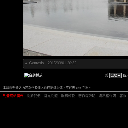
▲
Gentesis
2015/03/01 20:32
第
張
本城市刊登之內容為作者個人自行提供上傳，不代表 udn 立場。
刊登網站廣告
︱
關於我們
︱
常見問題
︱
服務條款
︱
著作權聲明
︱
隱私權聲明
︱
客服