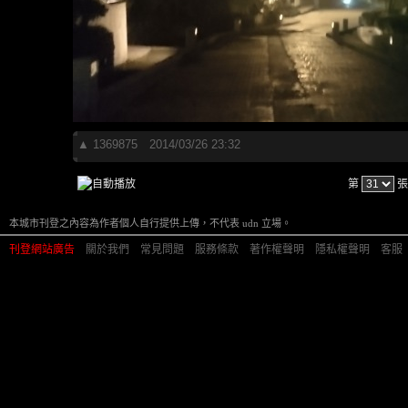
▲
1369875
2014/03/26 23:32
第
張
本城市刊登之內容為作者個人自行提供上傳，不代表 udn 立場。
刊登網站廣告
︱
關於我們
︱
常見問題
︱
服務條款
︱
著作權聲明
︱
隱私權聲明
︱
客服