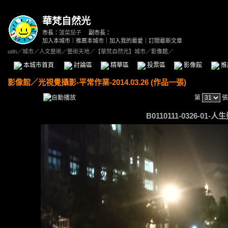
華梵自然光
市長：
菠菜茄子
副市長：
加入本城市
｜
推薦本城市
｜
加入我的最愛
｜
訂閱最新文章
udn
／
城市
／
人文藝術
／
藝術天地
／
【華梵自然光】城市
／影像館／
本城市首頁
討論區
精華區
投票區
影像館
推
影像館
／
光視覺攝影-平常作業-2014.03.26 (作品一張)
第
張
B0110111-0326-01-人