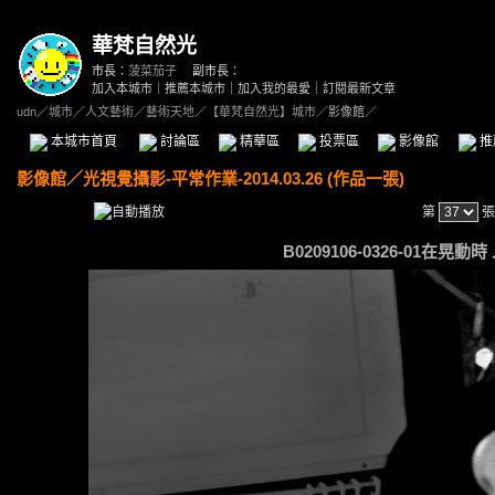
華梵自然光
市長：
菠菜茄子
副市長：
加入本城市
｜
推薦本城市
｜
加入我的最愛
｜
訂閱最新文章
udn
／
城市
／
人文藝術
／
藝術天地
／
【華梵自然光】城市
／影像館／
本城市首頁
討論區
精華區
投票區
影像館
推
影像館
／
光視覺攝影-平常作業-2014.03.26 (作品一張)
第
張
B0209106-0326-01在晃動