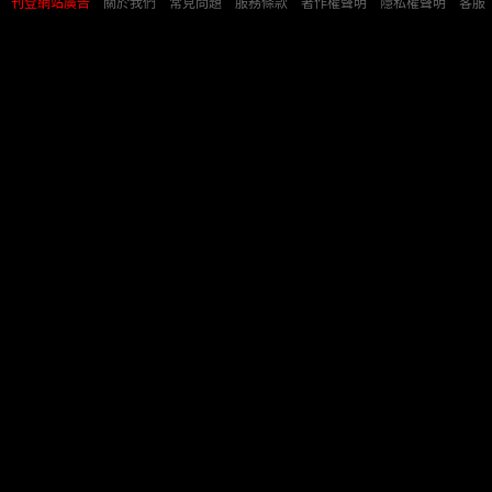
刊登網站廣告
︱
關於我們
︱
常見問題
︱
服務條款
︱
著作權聲明
︱
隱私權聲明
︱
客服