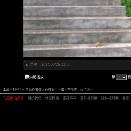
▲
慧君
2014/03/25 11:38
第
張
本城市刊登之內容為作者個人自行提供上傳，不代表 udn 立場。
刊登網站廣告
︱
關於我們
︱
常見問題
︱
服務條款
︱
著作權聲明
︱
隱私權聲明
︱
客服