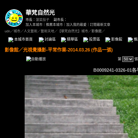
華梵自然光
市長：
菠菜茄子
副市長：
加入本城市
｜
推薦本城市
｜
加入我的最愛
｜
訂閱最新文章
udn
／
城市
／
人文藝術
／
藝術天地
／
【華梵自然光】城市
／影像館／
本城市首頁
討論區
精華區
投票區
影像館
推
影像館
／
光視覺攝影-平常作業-2014.03.26 (作品一張)
第
張
B0009241-0326-01