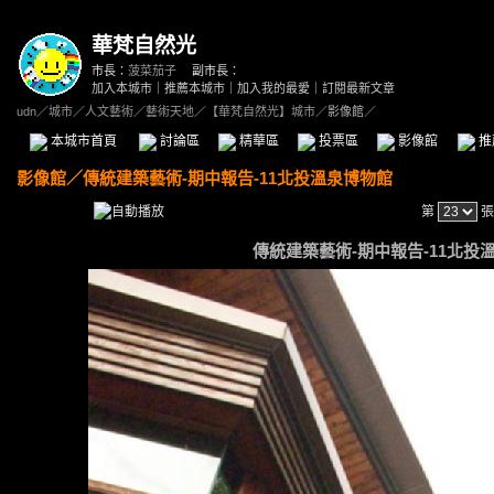
華梵自然光
市長：
菠菜茄子
副市長：
加入本城市
｜
推薦本城市
｜
加入我的最愛
｜
訂閱最新文章
udn
／
城市
／
人文藝術
／
藝術天地
／
【華梵自然光】城市
／影像館／
本城市首頁
討論區
精華區
投票區
影像館
推
影像館
／
傳統建築藝術-期中報告-11北投溫泉博物館
第
張
傳統建築藝術-期中報告-11北投溫泉