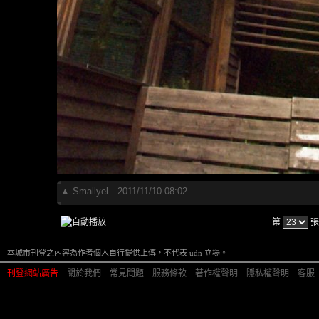
▲
Smallyel
2011/11/10 08:02
第
張
本城市刊登之內容為作者個人自行提供上傳，不代表 udn 立場。
刊登網站廣告
︱
關於我們
︱
常見問題
︱
服務條款
︱
著作權聲明
︱
隱私權聲明
︱
客服