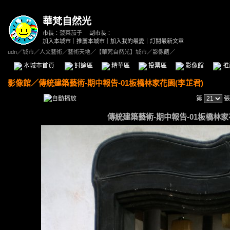
華梵自然光
市長：
菠菜茄子
副市長：
加入本城市
｜
推薦本城市
｜
加入我的最愛
｜
訂閱最新文章
udn
／
城市
／
人文藝術
／
藝術天地
／
【華梵自然光】城市
／影像館／
本城市首頁
討論區
精華區
投票區
影像館
推
影像館
／
傳統建築藝術-期中報告-01板橋林家花園(李芷君)
第
張
傳統建築藝術-期中報告-01板橋林家花園