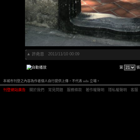
▲
許堯恩
2011/11/10 00:09
第
張
本城市刊登之內容為作者個人自行提供上傳，不代表 udn 立場。
刊登網站廣告
︱
關於我們
︱
常見問題
︱
服務條款
︱
著作權聲明
︱
隱私權聲明
︱
客服