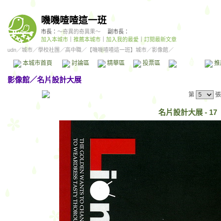
嘰嘰喳喳這一班
市長：
～奇異的奇異果～
副市長：
加入本城市
｜
推薦本城市
｜
加入我的最愛
｜
訂閱最新文章
udn
／
城市
／
學校社團
／
高中職
／
【嘰嘰喳喳這一班】城市
／影像館／
本城市首頁
討論區
精華區
投票區
影像館
推
影像館
／
名片設計大展
第
張
名片設計大展 - 17