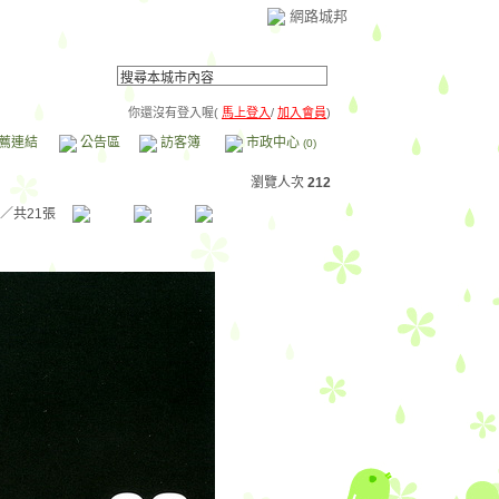
網路城邦
你還沒有登入喔(
馬上登入
/
加入會員
)
薦連結
公告區
訪客簿
市政中心
(0)
瀏覽人次
212
／共21張