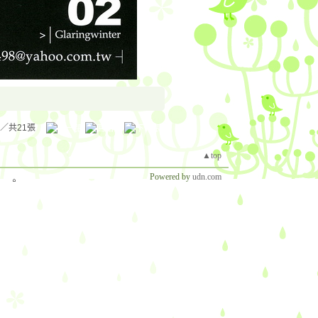
／共21張
▲top
Powered by
udn.com