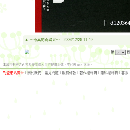
▲
～奇異的奇異果～
2008/12/28 11:49
第
張
本城市刊登之內容為作者個人自行提供上傳，不代表 udn 立場。
刊登網站廣告
︱
關於我們
︱
常見問題
︱
服務條款
︱
著作權聲明
︱
隱私權聲明
︱
客服