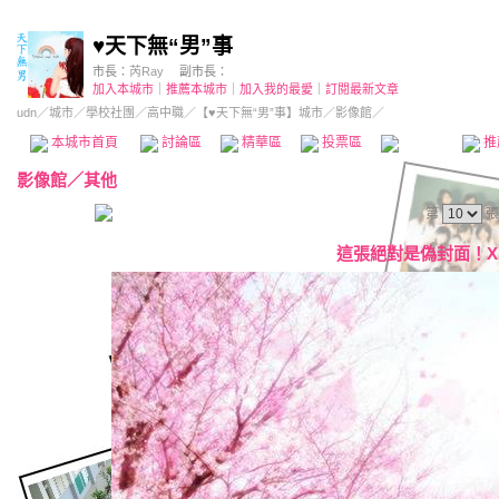
♥天下無“男”事
市長：
芮Ray
副市長：
加入本城市
｜
推薦本城市
｜
加入我的最愛
｜
訂閱最新文章
udn
／
城市
／
學校社團
／
高中職
／
【♥天下無“男”事】城市
／影像館／
本城市首頁
討論區
精華區
投票區
影像館
推
影像館
／
其他
第
張
這張絕對是偽封面！X