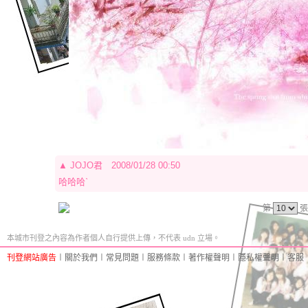
▲
JOJO君
2008/01/28 00:50
哈哈哈ˋ
第
張
本城市刊登之內容為作者個人自行提供上傳，不代表 udn 立場。
刊登網站廣告
︱
關於我們
︱
常見問題
︱
服務條款
︱
著作權聲明
︱
隱私權聲明
︱
客服