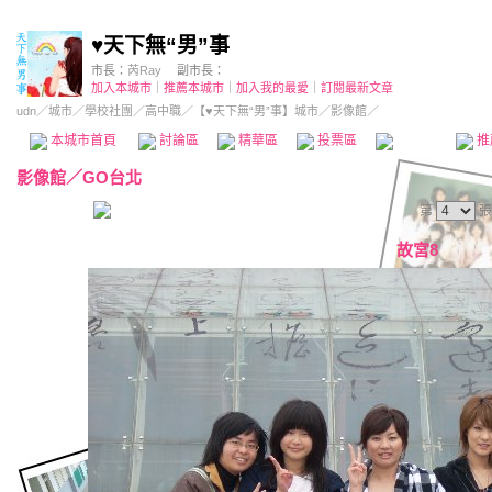
♥天下無“男”事
市長：
芮Ray
副市長：
加入本城市
｜
推薦本城市
｜
加入我的最愛
｜
訂閱最新文章
udn
／
城市
／
學校社團
／
高中職
／
【♥天下無“男”事】城市
／影像館／
本城市首頁
討論區
精華區
投票區
影像館
推
影像館
／
GO台北
第
張
故宮8