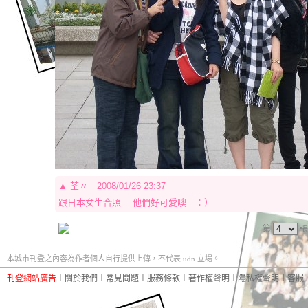
▲
荃〃
2008/01/26 23:37
跟日本女生合照 他們好可愛噢 ：）
第
張
本城市刊登之內容為作者個人自行提供上傳，不代表 udn 立場。
刊登網站廣告
︱
關於我們
︱
常見問題
︱
服務條款
︱
著作權聲明
︱
隱私權聲明
︱
客服