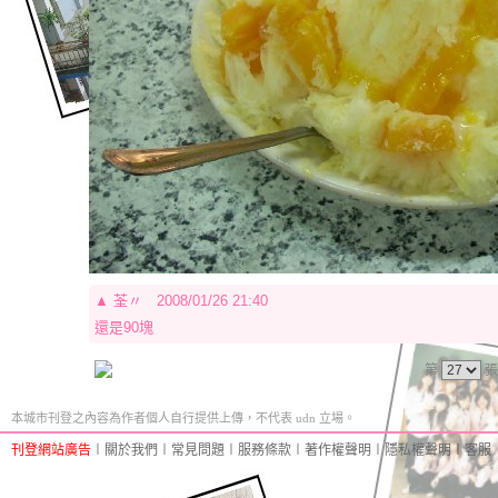
▲
荃〃
2008/01/26 21:40
還是90塊
第
張
本城市刊登之內容為作者個人自行提供上傳，不代表 udn 立場。
刊登網站廣告
︱
關於我們
︱
常見問題
︱
服務條款
︱
著作權聲明
︱
隱私權聲明
︱
客服