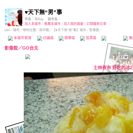
♥天下無“男”事
市長：
芮Ray
副市長：
加入本城市
｜
推薦本城市
｜
加入我的最愛
｜
訂閱最新文章
udn
／
城市
／
學校社團
／
高中職
／
【♥天下無“男”事】城市
／影像館／
本城市首頁
討論區
精華區
投票區
影像館
推
影像館
／
GO台北
第
張
士林夜市 好吃的冰2