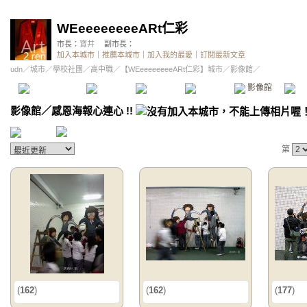
WEeeeeeeeeARt仁彩
市長：
寶井
副市長：
加入本城市
｜
推薦本城市
｜
加入我的最愛
｜
訂閱最新文章
udn
／
城市
／
學校社團
／
高中職
／
【WEeeeeeeeeARt仁彩】城市
／影像館／
本城市首頁
討論區
精華區
投票區
影像館
推
影像館
／
感恩海報心連心 !!
第
(
162
)
(
162
)
(
177
)