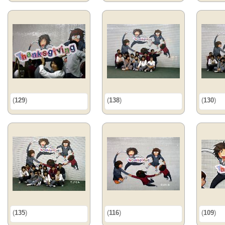
(
129
)
(
138
)
(
130
)
(
135
)
(
116
)
(
109
)