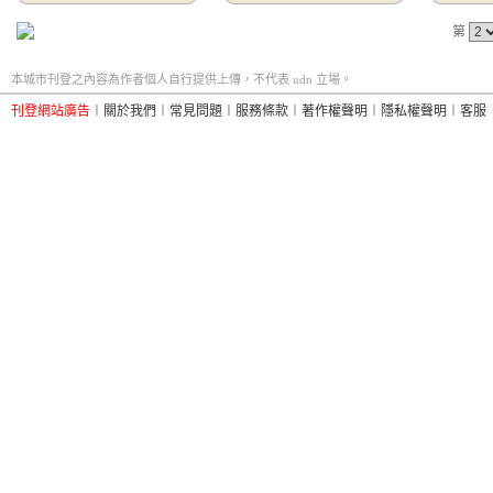
第
本城市刊登之內容為作者個人自行提供上傳，不代表 udn 立場。
刊登網站廣告
︱
關於我們
︱
常見問題
︱
服務條款
︱
著作權聲明
︱
隱私權聲明
︱
客服