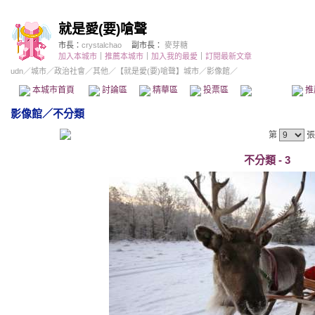
就是愛(要)嗆聲
市長：
crystalchao
副市長：
麥芽糖
加入本城市
｜
推薦本城市
｜
加入我的最愛
｜
訂閱最新文章
udn
／
城市
／
政治社會
／
其他
／
【就是愛(要)嗆聲】城市
／影像館／
本城市首頁
討論區
精華區
投票區
影像館
推
影像館
／
不分類
第
張
不分類 - 3