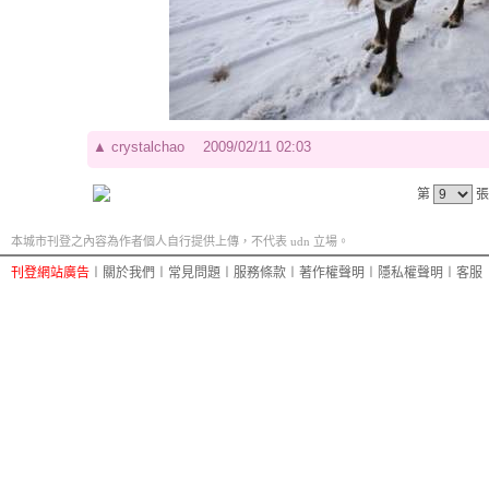
▲
crystalchao
2009/02/11 02:03
第
張
本城市刊登之內容為作者個人自行提供上傳，不代表 udn 立場。
刊登網站廣告
︱
關於我們
︱
常見問題
︱
服務條款
︱
著作權聲明
︱
隱私權聲明
︱
客服