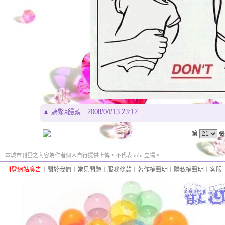
▲
騎鱉a饅頭
2008/04/13 23:12
第
張
本城市刊登之內容為作者個人自行提供上傳，不代表 udn 立場。
刊登網站廣告
︱
關於我們
︱
常見問題
︱
服務條款
︱
著作權聲明
︱
隱私權聲明
︱
客服