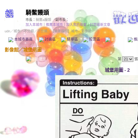
騎鱉饅頭
市長：
騎鱉a饅頭
副市長：
加入本城市
｜
推薦本城市
｜
加入我的最愛
｜
訂閱最新文章
udn
／
城市
／
不分類
／
不分類
／
【騎鱉饅頭】城市
／影像館／
本城市首頁
討論區
精華區
投票區
影像館
推
影像館
／
城堡用圖
第
張
城堡用圖 - 2