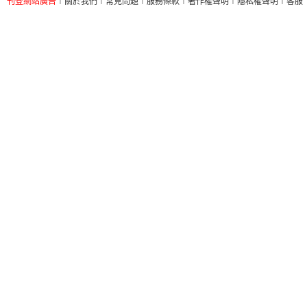
刊登網站廣告
︱
關於我們
︱
常見問題
︱
服務條款
︱
著作權聲明
︱
隱私權聲明
︱
客服