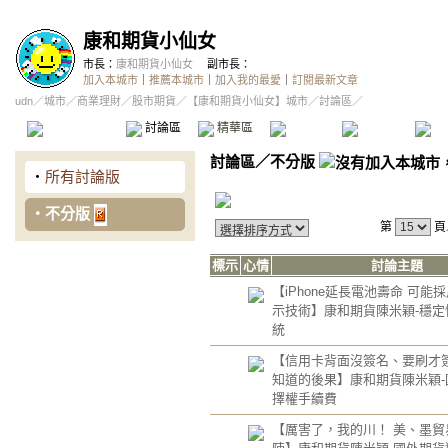
康和期貨小仙女
市長：
康和期貨小仙女
副市長：
加入本城市
｜
推薦本城市
｜
加入我的最愛
｜
訂閱最新文章
udn
／
城市
／
商業理財
／
股市期貨
／
【康和期貨小仙女】城市
／討論區／
本城市首頁
討論區
精華區
投票區
影像館
推
討論區
／
不分版
‧
所有討論版
‧
不分版
第
頁
標示
心情
討論主題
【iPhone延長電池壽命 可能
示技術】康和期貨陳米穎-穩定
統
【信用卡背面沒簽名、要刷才
知道的後果】康和期貨陳米穎-
擇權手續費
【厲害了，我的川！ 美、墨貿