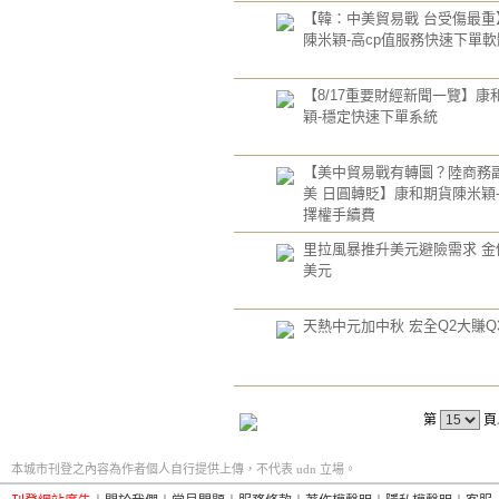
【韓：中美貿易戰 台受傷最重
陳米穎-高cp值服務快速下單軟
【8/17重要財經新聞一覽】康
穎-穩定快速下單系統
【美中貿易戰有轉圜？陸商務
美 日圓轉貶】康和期貨陳米穎
擇權手續費
里拉風暴推升美元避險需求 金價
美元
天熱中元加中秋 宏全Q2大賺Q
第
頁
本城市刊登之內容為作者個人自行提供上傳，不代表 udn 立場。