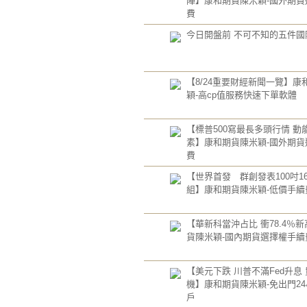
陣】康和期貨陳米穎-國外期貨
費
今日開盤前 不可不知的五件國
【8/24重要財經新聞一覽】康
穎-高cp值服務快速下單軟體
【標普500寫最長多頭行情 動
素】康和期貨陳米穎-國外期貨
費
【世界首發 群創發表100吋1
組】康和期貨陳米穎-低價手續
【華新科當沖占比 衝78.4％
貨陳米穎-國內期貨選擇權手續
【美元下跌 川普不滿Fed升息
機】康和期貨陳米穎-免出門2
戶