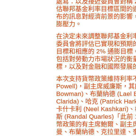
處寫：以及接近委員會對稱 
估聯邦基金利率目標區間的
布的訊息對經濟前景的影響
膨壓力。
在決定未來調整聯邦基金利
委員會將評估已實現和預期
目標和相應的 2% 通膨目
包括對勞動力市場狀況的衡
標，以及對金融和國際發展
本次支持貨幣政策維持利率不變
Powell)，副主席威廉斯，其餘
Bowman)、布蘭納德 (Lael B
Clarida)、哈克 (Patrick Ha
卡什卡利 (Neel Kashkari)、
斯 (Randal Quarles
幣政策的有主席鮑爾、副主
曼、布蘭納德、克拉里達、奎爾