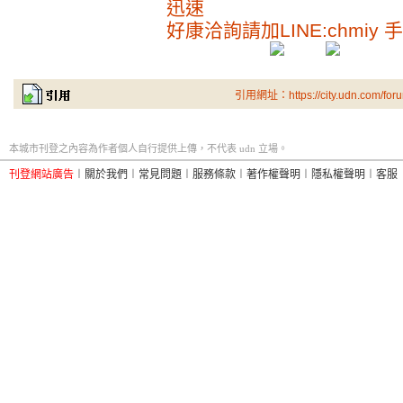
迅速
好康洽詢請加LINE:chmiy 手機
引用網址：https://city.udn.com/for
本城市刊登之內容為作者個人自行提供上傳，不代表 udn 立場。
刊登網站廣告
︱
關於我們
︱
常見問題
︱
服務條款
︱
著作權聲明
︱
隱私權聲明
︱
客服