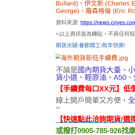
Bullard)、伊文斯 (Charles 
George)、羅森格倫 (Eric R
資料來源:
https://news.cnyes.c
<以上資訊皆為轉貼，不具任何投
期貨米穎:春節開工!新年快樂!
不論是
國內期貨大臺、
貨小道、輕原油、A50
【手續費每口XX元】低
線上開戶簡單又方便，
~
【快速點此洽詢期貨/選
或撥打0905-785-92