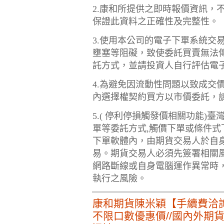
2.康和所提供之即時報價資訊，
保證此資料之正確性及完整性。
3.使用本公司的電子下單系統交
壅塞等阻礙，致使委託買賣無法
託方式，並請投資人自行評估電
4.為避免因流動性問題以致成交
內選擇權契約買方以市價委託，
5.( 停利停損觸發價相關功能)
單等委託方式,觸價下單或條件
下單軟體內，由期貨交易人於自
易。期貨交易人必須先簽署相關
網路斷線或自身電腦運作異常時
執行之風險。
康和期貨陳米穎【手續費洽
不限口數優惠價//國內外期