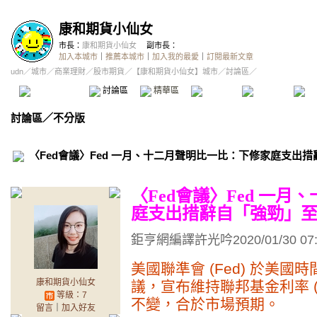
康和期貨小仙女
市長：
康和期貨小仙女
副市長：
加入本城市
｜
推薦本城市
｜
加入我的最愛
｜
訂閱最新文章
udn
／
城市
／
商業理財
／
股市期貨
／
【康和期貨小仙女】城市
／討論區／
本城市首頁
討論區
精華區
投票區
影像館
推
討論區
／
不分版
〈Fed會議〉Fed 一月、十二月聲明比一比：下修家庭支出
〈Fed會議〉Fed 一
庭支出措辭自「強勁」
鉅亨網編譯許光吟2020/01/30 07:
美國聯準會 (Fed) 於美國時
康和期貨小仙女
議，宣布維持聯邦基金利率 (FF
等級：7
不變，合於市場預期。
留言
｜
加入好友