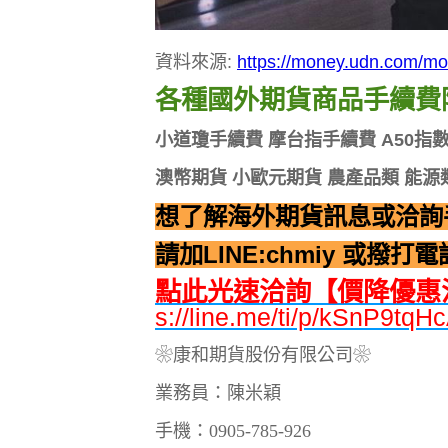
資料來源:
https://money.udn.com/mo
各種國外期貨商品手續費降
小道瓊手續費 摩台指手續費 A50指
澳幣期貨 小歐元期貨 農產品類 能源
想了解海外期貨訊息或洽詢
請加LINE:chmiy 或撥打電話
點此光速洽詢【價降優惠
s://line.me/ti/p/kSnP9tqH
❀康和期貨股份有限公司❀
業務員：陳米穎
手機：0905-785-926