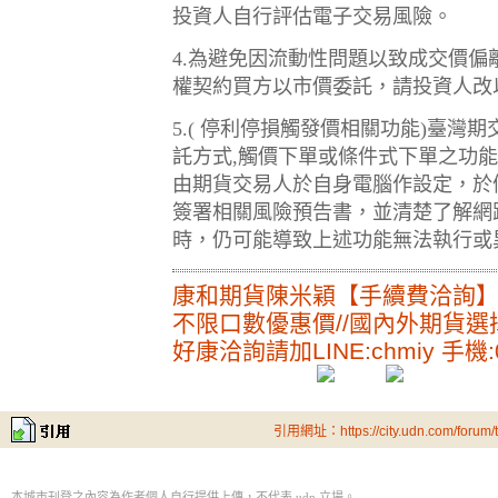
投資人自行評估電子交易風險。
4.為避免因流動性問題以致成交價
權契約買方以市價委託，請投資人改
5.( 停利停損觸發價相關功能)臺
託方式,觸價下單或條件式下單之功
由期貨交易人於自身電腦作設定，於
簽署相關風險預告書，並清楚了解網
時，仍可能導致上述功能無法執行或
康和期貨陳米穎【手續費洽詢
不限口數優惠價//國內外期貨選
好康洽詢請加LINE:chmiy 手機:09
引用網址：https://city.udn.com/forum
本城市刊登之內容為作者個人自行提供上傳，不代表 udn 立場。