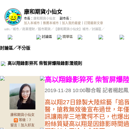
康和期貨小仙女
市長：
康和期貨小仙女
副市長：
加入本城市
｜
推薦本城市
｜
加入我的最愛
｜
訂閱最新文章
udn
／
城市
／
商業理財
／
股市期貨
／
【康和期貨小仙女】城市
／討論區／
本城市首頁
討論區
精華區
投票區
影像館
推
討論區
／
不分版
高以翔錄影猝死 柴智屏爆陸錄影潛規則
高以翔錄影猝死 柴智屏爆
2019-11-28 10:00聯合報 記者楊
高以翔27日錄製大陸綜藝「追
醫，搶救無效後宣布過世，年僅
康和期貨小仙女
訊讓兩岸三地驚愕不已，也爆
等級：7
粉絲質疑高以翔是因錄影時間
留言
｜
加入好友