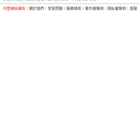
刊登網站廣告
︱
關於我們
︱
常見問題
︱
服務條款
︱
著作權聲明
︱
隱私權聲明
︱
客服