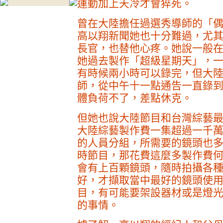
運動加上天冷才會猝死。
曾在大陸擔任過選秀導師的「
高以翔新聞她也十分難過，尤
長官，也替他心疼。她說一般
她過去製作「超級星期天」，
有時候兩小時可以錄完，但大
師，從中午十一點通告一直錄
體負荷不了，差點休克。
但她也說大陸節目和台灣綜藝
大陸綜藝製作費一集超過一千萬
的人員分組，所需要的鏡頭也
時節目，那花費這麼多製作費何
會有上百顆鏡頭，隨時拍攝各
好，才擷取當中最好的鏡頭使
目，有可能要架設器材或是燈
的事情。