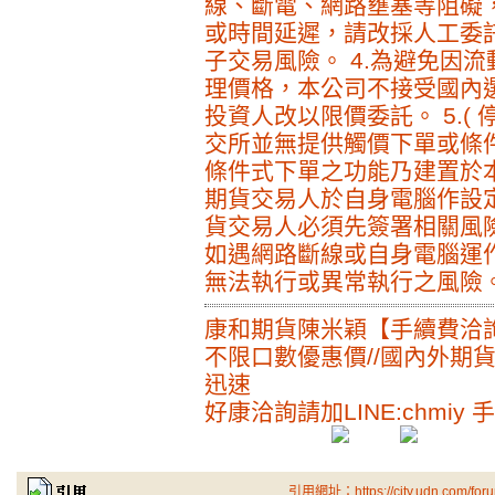
線、斷電、網路壅塞等阻礙
或時間延遲，請改採人工委
子交易風險。 4.為避免因
理價格，本公司不接受國內
投資人改以限價委託。 5.(
交所並無提供觸價下單或條
條件式下單之功能乃建置於
期貨交易人於自身電腦作設
貨交易人必須先簽署相關風
如遇網路斷線或自身電腦運
無法執行或異常執行之風險
康和期貨陳米穎【手續費洽
不限口數優惠價//國內外期
迅速
好康洽詢請加LINE:chmiy 手機
引用網址：https://city.udn.com/for