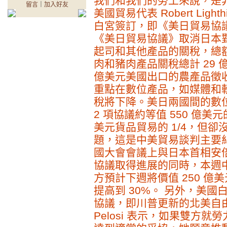
我們和我們的勞工來說，是非
留言
｜
加入好友
美國貿易代表 Robert Lig
白宮簽訂，即《美日貿易協
《美日貿易協議》取消日本
起司和其他產品的關稅，總額
肉和豬肉產品關稅總計 29 
億美元美國出口的農產品徵
重點在數位產品，如媒體和
稅將下降。美日兩國間的數位交
2 項協議約等值 550 億美
美元貨品貿易的 1/4，但
題，這是中美貿易談判主要糾
國大會會議上與日本首相安
協議取得進展的同時，本週
方預計下週將價值 250 億
提高到 30%。 另外，美
協議，即川普更新的北美自由貿
Pelosi 表示，如果雙方