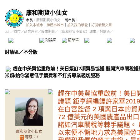
康和期貨小仙女
市長：
康和期貨小仙女
副市長：
加入本城市
｜
推薦本城市
｜
加入我的最愛
｜
訂閱最新文章
udn
／
城市
／
商業理財
／
股市期貨
／
【康和期貨小仙女】城市
／討論區／
本城市首頁
討論區
精華區
投票區
影像館
推
討論區
／
不分版
趕在中美貿協重啟前！美日簽訂2項貿易協議 避開汽車關稅
米穎/給你滿意低手續費和不打折專業親切服務
趕在中美貿協重啟前！美日簽
議題 鉅亨網編譯許家華2019/10/
在白宮監督 2 項與日本的
72 億美元的美國農產品出
諸如汽車關稅等棘手議題。
以來便不懈地力求為美國勞
康和期貨小仙女
等級：7