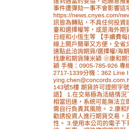
達到適當的妥協，她願意推
事件遭彈劾一事不會影響這項協議的走
https://news.cnyes.com/
訊皆為轉貼，不具任何投資建
臺和選擇權等，或是海外期貨
日經和小恆生等 【手續費每
線上開戶簡單又方便，全省北
速點此洽詢期貨/選擇權/海期手續
找康和期貨陳米穎 ❀康和期
穎 手機：0905-785-926 專
2717-1339分機：362 Line I
ying.chen@concords
143號5樓 期貨許可證照字號
語】 1.在交易極為活絡情
相當迅速，系統可能無法立
需自行負責其風險。 2.康
勸誘投資人進行期貨交易，
性。 3.使用本公司的電子