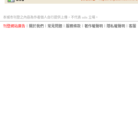
本城市刊登之內容為作者個人自行提供上傳，不代表 udn 立場。
刊登網站廣告
︱
關於我們
︱
常見問題
︱
服務條款
︱
著作權聲明
︱
隱私權聲明
︱
客服