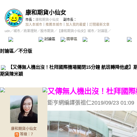
康和期貨小仙女
市長：
康和期貨小仙女
副市長：
加入本城市
｜
推薦本城市
｜
加入我的最愛
｜
訂閱最新文章
udn
／
城市
／
商業理財
／
股市期貨
／
【康和期貨小仙女】城市
／討論區／
本城市首頁
討論區
精華區
投票區
影像館
推
討論區
／
不分版
【又傳無人機出沒！杜拜國際機場關閉15分鐘 航班轉降他處】
期貨陳米穎
又傳無人機出沒！杜拜國際
鉅亨網編譯張祖仁2019/09/23 01:09
康和期貨小仙女
等級：7