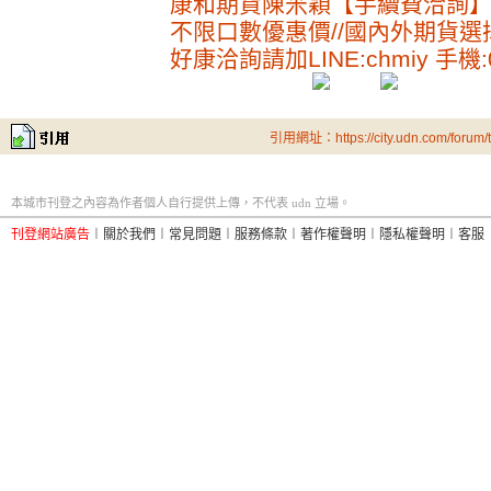
康和期貨陳米穎【手續費洽詢
不限口數優惠價//國內外期貨選
好康洽詢請加LINE:chmiy 手機:09
引用網址：https://city.udn.com/forum
本城市刊登之內容為作者個人自行提供上傳，不代表 udn 立場。
刊登網站廣告
︱
關於我們
︱
常見問題
︱
服務條款
︱
著作權聲明
︱
隱私權聲明
︱
客服