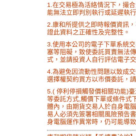
1.在交易極為活絡情況下，撮
能無法立即判別執行或延遲執
2.康和所提供之即時報價資訊
證此資料之正確性及完整性。
3.使用本公司的電子下單系統
塞等阻礙，致使委託買賣無法
式，並請投資人自行評估電子
4.為避免因流動性問題以致成
選擇權契約買方以市價委託，
5.( 停利停損觸發價相關功能
等委託方式,觸價下單或條件式
體內，由期貨交易人於自身電
易人必須先簽署相關風險預告
身電腦運作異常時，仍可能導