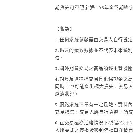
期貨許可證照字號:106
年金管期總字
【警語】
1.
任何系統參數需由交易人自行設定
2.
過去的績效數據並不代表未來獲利
估。
3.
國外期貨交易之商品須經主管機關
4.
期貨及選擇權交易具低保證金之高
同時；也可能產生極大損失，交易
經濟狀況。
5.
網路系統下單有一定風險，資料內
交易損失，交易人應自行負擔，請
6.
在交易極為活絡情況下(所謂快市
人所委託之停損及移動停損單在被