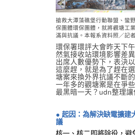
搶救大潭藻礁堡行動聯盟、蠻
保團體環保團體，就將觀塘工
滿與抗議。本報系資料照／記
環保署環評大會昨天下
然氣接收站環境影響差
出席人數優勢下，表決
這麼趕，就是為了趕在
塘案來換外界抗議不斷
一年多的觀塘案是在爭
最黑暗一天？udn整理
● 起因：為解決缺電擴建
議
核一、核二即將除役，避