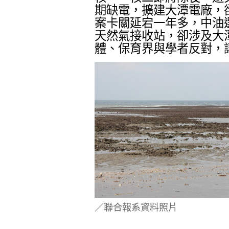
期缺電，擴建大潭電廠，
案卡關延宕一年多，中油
天然氣接收站，卻涉及大
體、保育界與學者反對，
／聯合報系資料照片