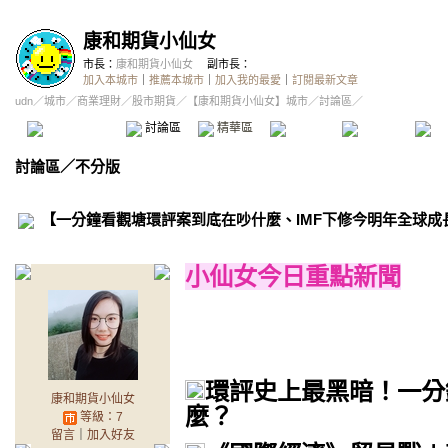
康和期貨小仙女
市長：
康和期貨小仙女
副市長：
加入本城市
｜
推薦本城市
｜
加入我的最愛
｜
訂閱最新文章
udn
／
城市
／
商業理財
／
股市期貨
／
【康和期貨小仙女】城市
／討論區／
本城市首頁
討論區
精華區
投票區
影像館
推
討論區
／
不分版
【一分鐘看觀塘環評案到底在吵什麼、IMF下修今明年全球成
小仙女今日重點新聞
環評史上最黑暗！一分
康和期貨小仙女
麼？
等級：7
留言
｜
加入好友