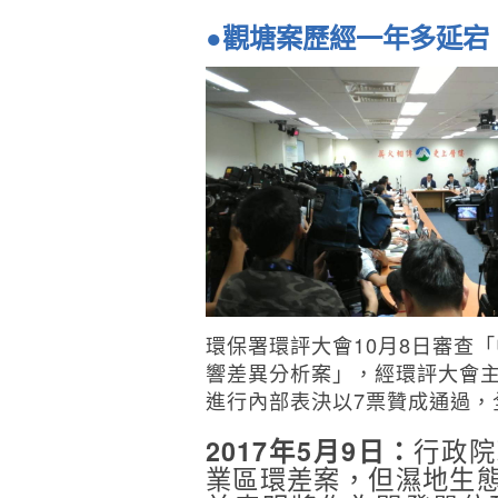
●觀塘案歷經一年多延宕
環保署環評大會10月8日審查
響差異分析案」，經環評大會
進行內部表決以7票贊成通過，
行政院
2017年5月9日：
業區環差案，但濕地生