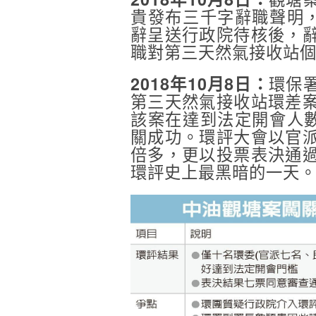
貴
發布三千字辭職聲明，
辭呈送行政院待核後，
職對第三天然氣接收站
環保
2018年10月8日：
第三天然氣接收站環差
該案在達到法定開會人數
關成功。環評大會以官
倍多，更以投票表決通
環評史上最黑暗的一天