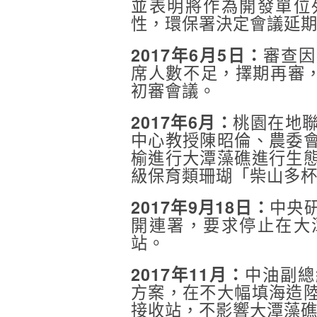
並表明將作為開發單位
性，環保署決定會議延
審查因
2017年6月5日：
席人數不足，擇期再審，
初審會議。
桃園在地
2017年6月：
中心教授陳昭倫、農委
榆進行大潭藻礁進行生
級保育類珊瑚「柴山多
中央
2017年9月18日：
開連署，要求停止在大
站。
中油副總
2017年11月：
方案，在不大幅填海造
接收站，不影響大潭藻