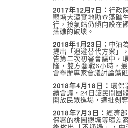
行政
2017年12月7日：
觀塘大潭實地勘查藻礁
行，接氣站仍傾向設在
藻礁的破壞。
中油
2018年1月23日：
提出「迴避替代方案」
告第二次初審會議中，
隆，雙方鏖戰6小時，
會舉辦專家會議討論藻
環保
2018年4月18日：
續會議，24日讓民間團
開放民眾進場，遭批剝
經濟部
2018年7月3日：
保署的桃園觀塘等環差
後做出「不通過」，中