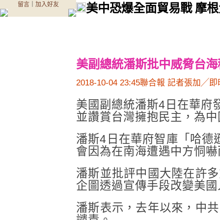
留言
｜
加入好友
美中恐爆全面貿易戰 摩
美副總統潘斯批中威脅台海
2018-10-04 23:45聯合報 記者張加╱
美國副總統潘斯4日在華府
並讚賞台灣擁抱民主，為中
潘斯4日在華府智庫「哈德遜研
會因為在南海遭遇中方恫嚇
潘斯並批評中國大陸在許多
企圖透過宣傳手段改變美國
潘斯表示，去年以來，中共