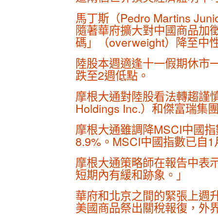
馬丁斯（Pedro Martins 
隨著華府擴大對中國商品加
碼」（overweight）降至中性
陸股本週適逢十一假期休市一週，規
跌至2週低點。
摩根大通對陸股看法轉趨謹慎，加
Holdings Inc.）和傑富瑞集
摩根大通雖調降MSCI中國指數
8.9%。MSCI中國指數已自
摩根大通策略師在報告中表示
短期內有緩和跡象。」
華府和北京之間的緊張上週升
美國商品祭出關稅報復，外