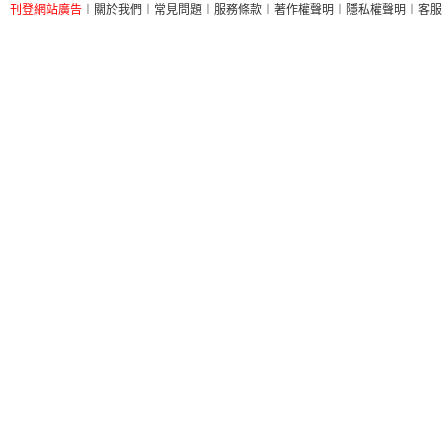
刊登網站廣告
︱
關於我們
︱
常見問題
︱
服務條款
︱
著作權聲明
︱
隱私權聲明
︱
客服