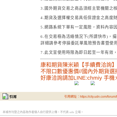
3.
國外期貨交易之商品須經主管機關之
4.
期貨及選擇權交易具低保證金之高度
5.
網路系統下單有一定風險，資料內容
6.
在交易極為活絡情況下(所謂快市)，
詳細請參考停損委託單風險預告書暨使
7.此文宣使用時限為即日起至一年有效
康和期貨陳米穎【手續費洽詢
不限口數優惠價//國內外期貨選
好康洽詢請加LINE:chmiy 手機:09
引用網址：https://city.udn.com/forum
本城市刊登之內容為作者個人自行提供上傳，不代表 udn 立場。