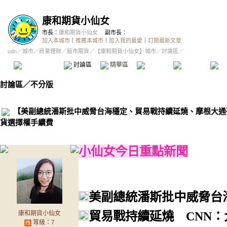
康和期貨小仙女
市長：
康和期貨小仙女
副市長：
加入本城市
｜
推薦本城市
｜
加入我的最愛
｜
訂閱最新文章
udn
／
城市
／
商業理財
／
股市期貨
／
【康和期貨小仙女】城市
／討論區／
本城市首頁
討論區
精華區
投票區
影像館
推
討論區
／
不分版
【美副總統潘斯批中威脅台海穩定、貿易戰持續延燒、摩根大通
貨選擇權手續費
小仙女今日重點新聞
美副總統潘斯批中威脅台
貿易戰持續延燒 CNN
康和期貨小仙女
等級：7