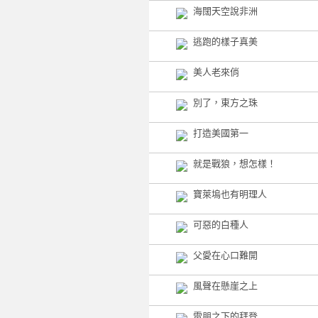
海闊天空說非洲
逃跑的樣子真美
美人老來俏
別了，東方之珠
打造美國第一
就是戰狼，想怎樣！
寶萊塢也有明理人
可惡的白種人
父愛在心口難開
風聲在懸崖之上
雷朋之下的拜登