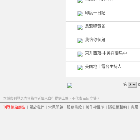
印度一日記
烏鴉啄黃雀
我信你個鬼
東升西落-中美在變局中
美國地上電台主持人
第
本城市刊登之內容為作者個人自行提供上傳，不代表 udn 立場。
刊登網站廣告
︱
關於我們
︱
常見問題
︱
服務條款
︱
著作權聲明
︱
隱私權聲明
︱
客服