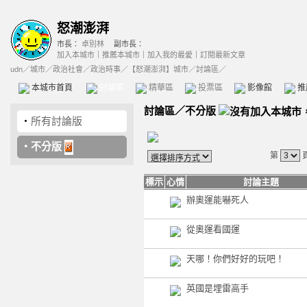
怒潮澎湃
市長：
卓別林
副市長：
加入本城市
｜
推薦本城市
｜
加入我的最愛
｜
訂閱最新文章
udn
／
城市
／
政治社會
／
政治時事
／
【怒潮澎湃】城市
／討論區／
本城市首頁
討論區
精華區
投票區
影像館
推
討論區
／
不分版
‧
所有討論版
‧
不分版
第
標示
心情
討論主題
辦奧運能嚇死人
從奧運看國運
天哪！你們好好的玩吧！
英國是埋雷高手