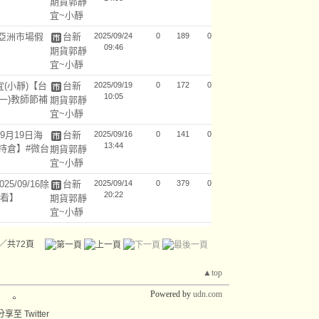
期貨郭靜
宜~小靜
期亞洲市場假
台新
2025/09/24
0
189
0
09:46
】
期貨郭靜
宜~小靜
(小靜)【台
台新
2025/09/19
0
172
0
10:05
(一)教師節補
期貨郭靜
】
宜~小靜
9月19日海
台新
2025/09/16
0
141
0
13:44
持倉】#微台
期貨郭靜
宜~小靜
25/09/16除
台新
2025/09/14
0
379
0
20:22
次看】
期貨郭靜
宜~小靜
／共72頁
▲top
Powered by
udn.com