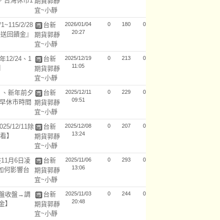
節，台灣休市1
期貨郭靜
宜~小靜
115/2/28
台新
2026/01/04
0
180
0
20:27
春送回饋金』
期貨郭靜
宜~小靜
12/24、1
台新
2025/12/19
0
213
0
11:05
】
期貨郭靜
宜~小靜
夕 、新年前夕
台新
2025/12/11
0
229
0
09:51
提早休市時間
期貨郭靜
宜~小靜
25/12/11除
台新
2025/12/08
0
207
0
13:24
次看】
期貨郭靜
宜~小靜
11月6日凌
台新
2025/11/06
0
293
0
13:06
會如何影響台
期貨郭靜
宜~小靜
所早盤收盤→調
台新
2025/11/03
0
244
0
20:48
金】
期貨郭靜
宜~小靜