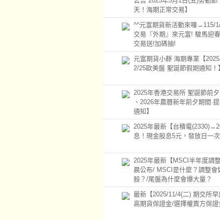
公告 2025年5月1日(五)勞動
天！海期正常交易】
^^元富期貨新活動來囉→115/1/1~
交易『外期』來元富! 駿馬迎
交易送!加碼抽!
元富期貨小靜 海期專業【2025年
2/25歐美盤 聖誕節假期通知！
2025年香港交易所 聖誕節前
、2026年農曆新年前夕期間 
通知】
2025年最新【台積電(2330)→20
息！現金股息5元，發放日一
2025年最新【MSCI半年度調整
晨公布/ MSCI是什麼？調整
股？/尾盤為什麼會爆大量？
最新【2025/11/4(二) 期交
高期貨保證金/選擇權賣方保證