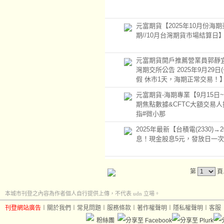
元富期貨【2025年10月份海
期//10月台灣期貨市場結算日
元富期貨開戶推薦營業員郭靜宜
灣期交所公告 2025年9月29日
假 休市1天，海期正常交易！
元富期貨-海期專業【9月15日~
期焦點數據&CFTC大額交易人
指#微小那
2025年最新【台積電(2330)→20
息！現金股息5元，發放日一
第
頁
本城市刊登之內容為作者個人自行提供上傳，不代表 udn 立場。
刊登網站廣告
︱
關於我們
︱
常見問題
︱
服務條款
︱
著作權聲明
︱
隱私權聲明
︱
客服
粉絲團