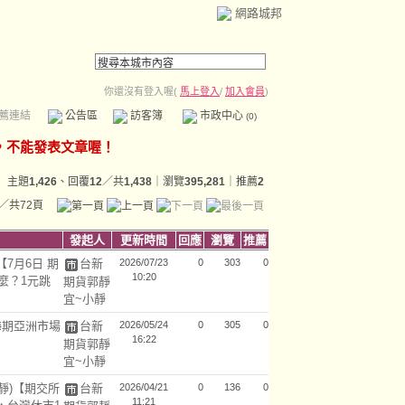
網路城邦
你還沒有登入喔(
馬上登入
/
加入會員
)
薦連結
公告區
訪客簿
市政中心
(0)
主題
1,426
、回覆
12
／共
1,438
｜瀏覽
395,281
｜推薦
2
／共72頁
發起人
更新時間
回應
瀏覽
推薦
7月6日 期
台新
2026/07/23
0
303
0
10:20
麼？1元跳
期貨郭靜
宜~小靜
海期亞洲市場
台新
2026/05/24
0
305
0
16:22
】
期貨郭靜
宜~小靜
靜)【期交所
台新
2026/04/21
0
136
0
11:21