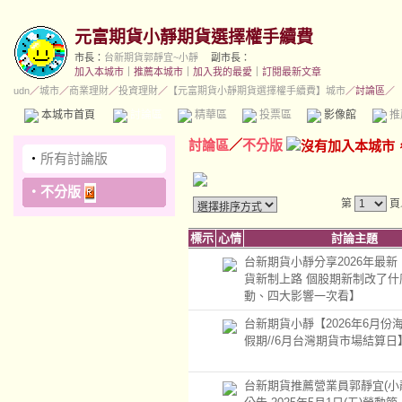
元富期貨小靜期貨選擇權手續費
市長：
台新期貨郭靜宜~小靜
副市長：
加入本城市
｜
推薦本城市
｜
加入我的最愛
｜
訂閱最新文章
udn
／
城市
／
商業理財
／
投資理財
／
【元富期貨小靜期貨選擇權手續費】城市
／討論區／
本城市首頁
討論區
精華區
投票區
影像館
推
討論區
／
不分版
‧
所有討論版
‧
不分版
第
頁
標示
心情
討論主題
台新期貨小靜分享2026年最新【
貨新制上路 個股期新制改了什
動、四大影響一次看】
台新期貨小靜【2026年6月份
假期//6月台灣期貨市場結算日
台新期貨推薦營業員郭靜宜(小