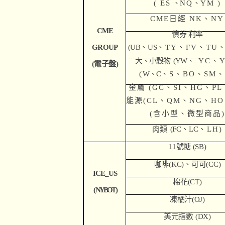
( ES
、
NQ
、
YM )
CME
日經 NK
、NY
CME
債券 利率
GRO
UP
(UB
、US
、TY、FV、TU、
大、小穀物 (YW
、 YC、Y
(
電子盤)
( W
、C
、S、BO、SM、
金屬 (GC
、SI、HG、PL
能源(CL
、QM、NG、HO
(
含小型、微型商品)
肉類
(FC
、LC
、LH)
11
號糖 (SB)
咖啡
(KC)
、
可可(CC)
ICE_US
棉花(CT)
( NYBOT )
凍橘汁(OJ)
美元指數 (DX)