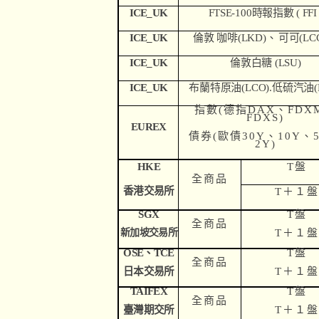
ICE
_
UK
FTSE
-
100
時報指數 ( FFI 
ICE
_
UK
倫敦 咖啡(LKD)
、
可可(LC
ICE
_
UK
倫敦白糖 (LSU)
ICE
_
UK
布蘭特原油(LCO).
低硫汽油(L
指數(
德指DAX、FDX
FDXS)
EU
REX
債券(
歐債30Y、10Y、
2Y)
HKE
T
盤
全商品
香港交易所
T
＋１盤
SGX
T
盤
全商品
新加坡交易所
T
＋１盤
OSE
、TCE
T
盤
全商品
日本交易所
T
＋１盤
TAIFEX
T
盤
全商品
臺灣期交所
T
＋１盤