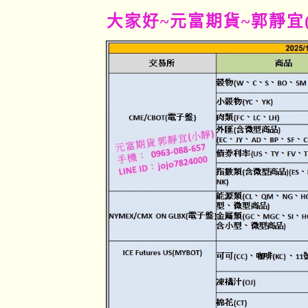
大家好~元富期貨~郭靜宜(