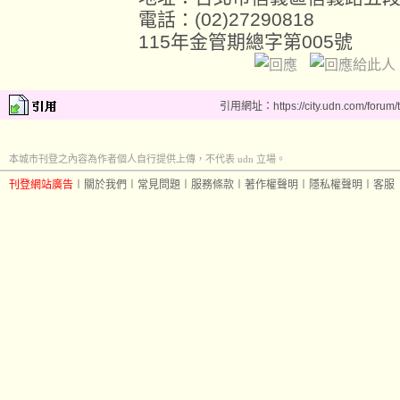
電話：(02)27290818
115年金管期總字第005號
引用網址：https://city.udn.com/forum
本城市刊登之內容為作者個人自行提供上傳，不代表 udn 立場。
刊登網站廣告
︱
關於我們
︱
常見問題
︱
服務條款
︱
著作權聲明
︱
隱私權聲明
︱
客服