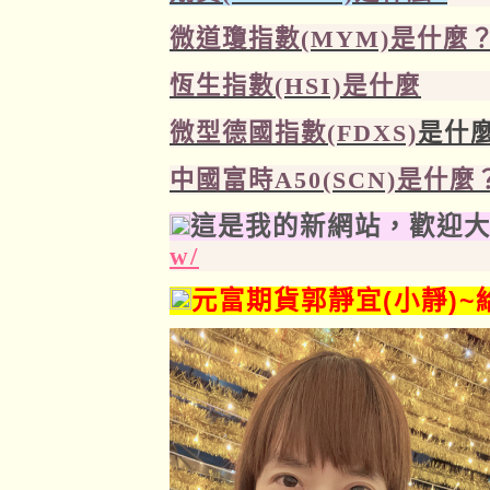
微道瓊指數(MYM)
是什麼
恆生指數(HSI)
是什麼
微型德國指數(FDXS)
是什麼
中國富時A50(SCN)
是什麼
這是我的新網站，歡迎大
w/
元富期貨郭靜宜(小靜)