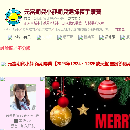
元富期貨小靜期貨選擇權手續費
市長：
台新期貨郭靜宜~小靜
副市長：
加入本城市
｜
推薦本城市
｜
加入我的最愛
｜
訂閱最新文章
udn
／
城市
／
商業理財
／
投資理財
／
【元富期貨小靜期貨選擇權手續費】城市
／討論區／
本城市首頁
討論區
精華區
投票區
影像館
推
討論區
／
不分版
元富期貨小靜 海期專業【2025年12/24、12/25歐美盤 聖誕節
台新期貨郭靜宜~小靜
等級：8
留言
｜
加入好友