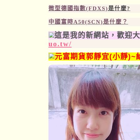
微型德國指數(FDXS)
是什麼?
中國富時A50(SCN)
是什麼？
這是我的新網站，歡迎大
uo.tw/
元富期貨郭靜宜(小靜)