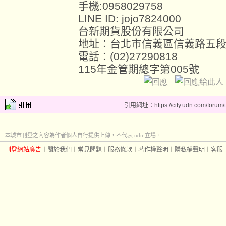
手機:0958029758
LINE ID: jojo7824000
台新期貨股份有限公司
地址：台北市信義區信義路五段
電話：(02)27290818
115年金管期總字第005號
引用網址：https://city.udn.com/forum
本城市刊登之內容為作者個人自行提供上傳，不代表 udn 立場。
刊登網站廣告
︱
關於我們
︱
常見問題
︱
服務條款
︱
著作權聲明
︱
隱私權聲明
︱
客服