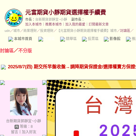
元富期貨小靜期貨選擇權手續費
市長：
台新期貨郭靜宜~小靜
副市長：
加入本城市
｜
推薦本城市
｜
加入我的最愛
｜
訂閱最新文章
udn
／
城市
／
商業理財
／
投資理財
／
【元富期貨小靜期貨選擇權手續費】城市
／討論區／
本城市首頁
討論區
精華區
投票區
影像館
推
討論區
／
不分版
2025/8/7(四) 期交所早盤收盤→調降期貨保證金/選擇權賣方保證
台新期貨郭靜宜~小靜
等級：8
留言
｜
加入好友