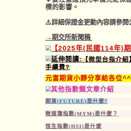
標的影響。
⚠️詳細保證金更動內容請參閱
→期交所新聞稿
【2025年(民國114年
延伸閱讀:
【微型台指介紹
手續費
?
元富期貨小靜分享給各位^
其他指數類文章介紹
期貨
(FUTURE)
是什麼
?
微道瓊指數(MYM)
是什麼？
恆生指數(HSI)
是什麼