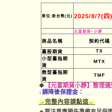
2025/8/7(四
單位
:
新台幣
(
元
)
元富期貨
~
小靜
商品名稱
契約代碼
TX
臺股期貨
小型臺指期
MTX
貨
微型臺指期
TMF
貨
🍀
【元富期貨小靜】整理通知
↓調降後保證金：
→完整內容請點這←
🔹要注意應預先準備充足保