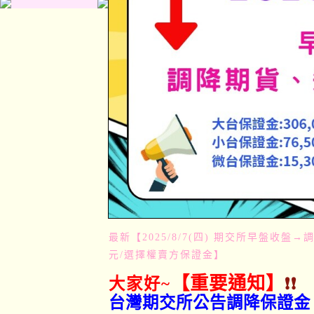
最新【2025/8/7(四) 期交所早盤收盤→調降
元/選擇權賣方保證金】
【重要通知】
大家好~
❗❗
台灣期交所公告調降保證金，20