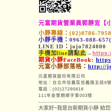
元富期貨營業員郭靜宜【
小靜專線：(02)8786-795
小靜手機：0963-088-6
LINE ID：jojo7824000
手機加line請點此
→
https:
期貨小靜FaceBook
:
http
元富小靜部落格
：
http://
元富期貨股份有限公司
地址：台北市信義區信義路五段8號
電話：(02)27290818
111年金管期總字第003號
大家好~我是台新期貨小靜 給