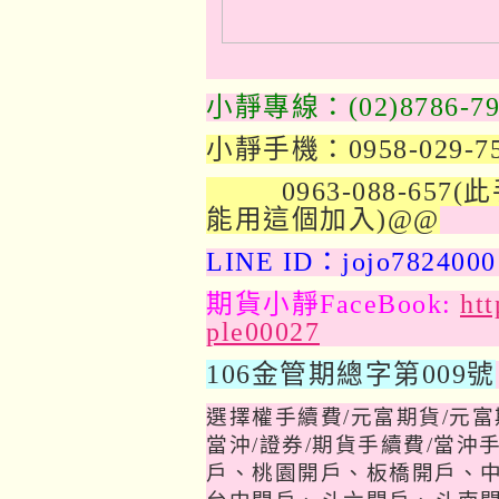
小靜專線：(02)8786-79
小靜手機：0958-029-7
0963-088-657(
能用這個加入)@@
LINE ID：jojo7824000
期貨小靜FaceBook:
ht
ple00027
106金管期總字第009號
選擇權手續費
/
元富期貨
/
元富
當沖
/
證券
/
期貨手續費
/
當沖
戶、桃園開戶、板橋開戶、