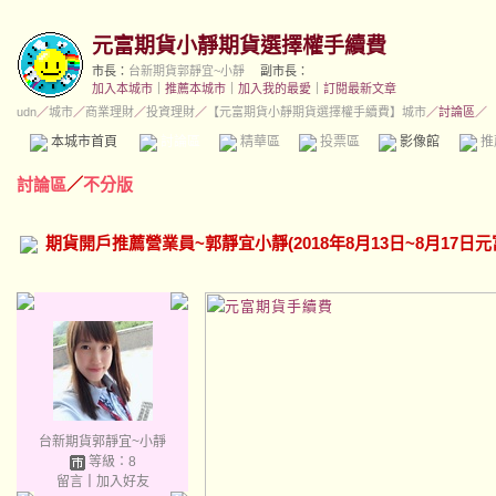
元富期貨小靜期貨選擇權手續費
市長：
台新期貨郭靜宜~小靜
副市長：
加入本城市
｜
推薦本城市
｜
加入我的最愛
｜
訂閱最新文章
udn
／
城市
／
商業理財
／
投資理財
／
【元富期貨小靜期貨選擇權手續費】城市
／討論區／
本城市首頁
討論區
精華區
投票區
影像館
推
討論區
／
不分版
期貨開戶推薦營業員~郭靜宜小靜(2018年8月13日~8月17
台新期貨郭靜宜~小靜
等級：8
留言
｜
加入好友