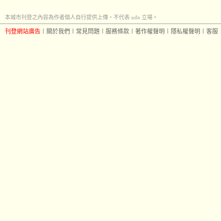
本城市刊登之內容為作者個人自行提供上傳，不代表 udn 立場。
刊登網站廣告
︱
關於我們
︱
常見問題
︱
服務條款
︱
著作權聲明
︱
隱私權聲明
︱
客服