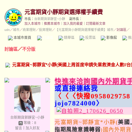
元富期貨小靜期貨選擇權手續費
市長：
台新期貨郭靜宜~小靜
副市長：
加入本城市
｜
推薦本城市
｜
加入我的最愛
｜
訂閱最新文章
udn
／
城市
／
商業理財
／
投資理財
／
【元富期貨小靜期貨選擇權手續費】城市
／討論區／
本城市首頁
討論區
精華區
投票區
影像館
推
討論區
／
不分版
元富期貨~郭靜宜*小靜(美國上周首度申請失業救濟金人數//
快進來洽詢國內外期貨
或直接連絡我
〈〈〈快撥0958029758
jojo7824000〉
台新期貨郭靜宜~小靜
元富期貨
~
郭靜宜
*
小靜
(
美國
等級：8
留言
｜
加入好友
指期
風險意識轉弱
)
國內外期貨