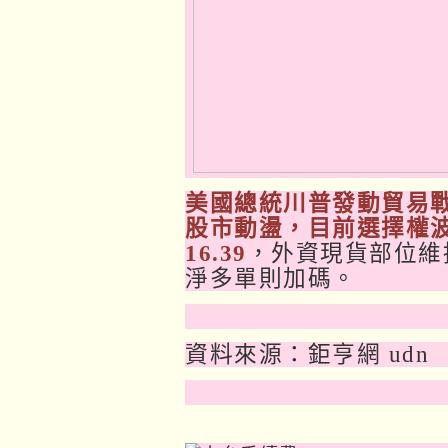
美國總統川普發動貿易
股市動盪，目前選擇權
16.39
，外資現貨部位維
淨多單則加碼。
資料來源：鉅亨網
udn