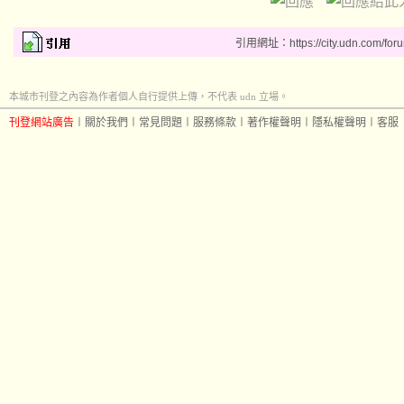
引用網址：https://city.udn.com/for
本城市刊登之內容為作者個人自行提供上傳，不代表 udn 立場。
刊登網站廣告
︱
關於我們
︱
常見問題
︱
服務條款
︱
著作權聲明
︱
隱私權聲明
︱
客服