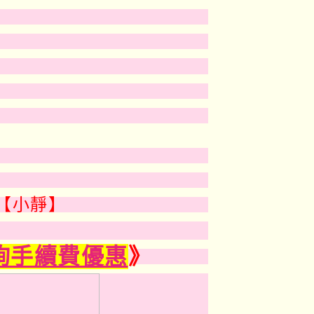
【小靜】
戶
詢手續費優惠
》