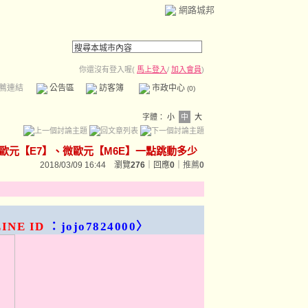
網路城邦
你還沒有登入喔(
馬上登入
/
加入會員
)
薦連結
公告區
訪客簿
市政中心
(0)
字體：
小
中
大
歐元【E7】、微歐元【M6E】一點跳動多少
2018/03/09 16:44 瀏覽
276
｜回應
0
｜
推薦
0
NE ID
：jojo7824000〉