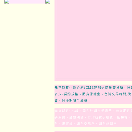
元富期貨小靜介紹(CME芝加哥商業交易所、歐
多少?契約規格、期貨保證金、台灣交易時間)
費、個股期貨手續費
元富期貨
~
小靜、國內外期貨手續費、元富期貨
子期貨、金融期貨、
ETF
期貨手續費、選擇權、
貨、選擇權、期貨交易所、期貨結算日