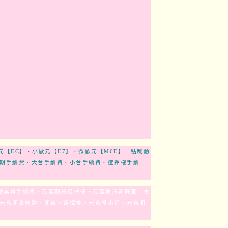
元【EC】、小歐元【E7】、微歐元【M6E】一點跳動
海期手續費、大台手續費、小台手續費、選擇權手續
營業員手續費、元富期貨選擇權、元富期貨郭靜宜、電
元富期貨軟體、期貨、選擇權、元富郭小靜、元富期