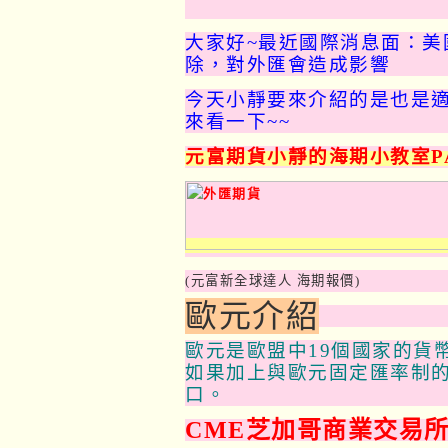
大家好~最近國際消息面：美
除，對外匯會造成影響
今天小靜要來介紹的是也是
來看一下~~
元富期貨小靜的海期小教室PA
(元富新全球達人 海期報價)
歐元介紹
歐元是歐盟中19個國家的貨幣
如果加上與歐元固定匯率制的
口。
CME芝加哥商業交易所