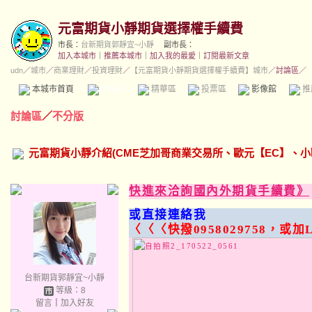
元富期貨小靜期貨選擇權手續費
市長：
台新期貨郭靜宜~小靜
副市長：
加入本城市
｜
推薦本城市
｜
加入我的最愛
｜
訂閱最新文章
udn
／
城市
／
商業理財
／
投資理財
／
【元富期貨小靜期貨選擇權手續費】城市
／討論區／
本城市首頁
討論區
精華區
投票區
影像館
推
討論區
／
不分版
元富期貨小靜介紹(CME芝加哥商業交易所、歐元【EC】、小
快進來洽詢國內外期貨手續費》
或直接連絡我
〈〈〈快撥0958029758，或加LI
台新期貨郭靜宜~小靜
等級：8
留言
｜
加入好友