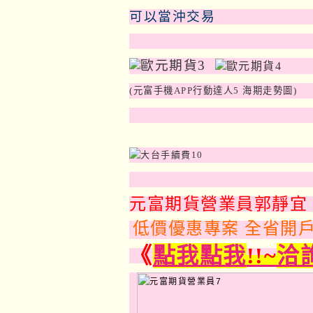
可以當沖交易
(元富手機APP行動達人5 海期走勢圖)
元富期貨營業員郭靜宜
低價優惠專案 全省開
《
點我點我
!!~
洽