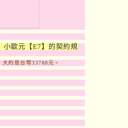
 小歐元【E7】的契約規
大約是台幣33788元。