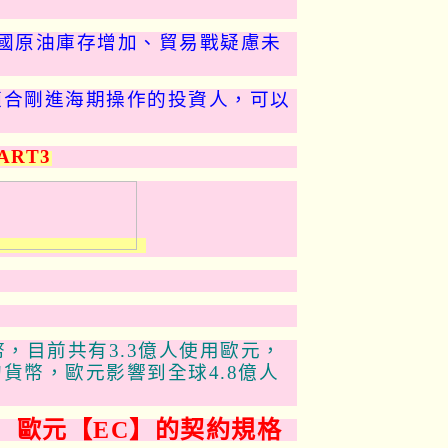
國原油庫存增加、貿易戰疑慮未
適合剛進海期操作的投資人，可以
RT3
，目前共有3.3億人使用歐元，
貨幣，歐元影響到全球4.8億人
 歐元【EC】的契約規格