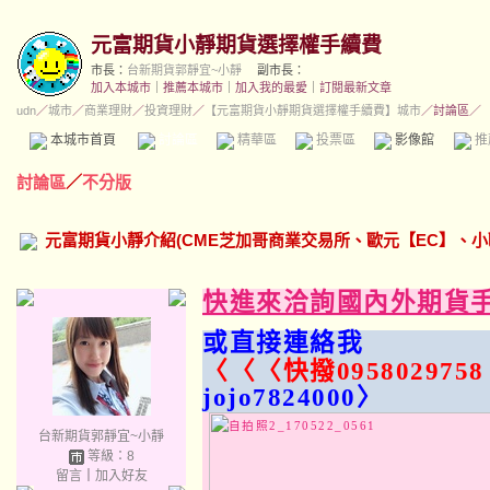
元富期貨小靜期貨選擇權手續費
市長：
台新期貨郭靜宜~小靜
副市長：
加入本城市
｜
推薦本城市
｜
加入我的最愛
｜
訂閱最新文章
udn
／
城市
／
商業理財
／
投資理財
／
【元富期貨小靜期貨選擇權手續費】城市
／討論區／
本城市首頁
討論區
精華區
投票區
影像館
推
討論區
／
不分版
元富期貨小靜介紹(CME芝加哥商業交易所、歐元【EC】、小
快進來洽詢國內外期貨
或直接連絡我
〈〈〈快撥0958029758
jojo7824000〉
台新期貨郭靜宜~小靜
等級：8
留言
｜
加入好友