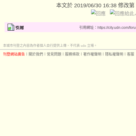
本文於
2019/06/30 16:38 修改第
引用網址：https://city.udn.com/for
本城市刊登之內容為作者個人自行提供上傳，不代表 udn 立場。
刊登網站廣告
︱
關於我們
︱
常見問題
︱
服務條款
︱
著作權聲明
︱
隱私權聲明
︱
客服