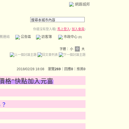
網路城邦
你還沒有登入喔(
馬上登入
/
加入會員
)
薦連結
公告區
訪客簿
市政中心
(0)
字體：
小
中
大
2018/02/28 18:08 瀏覽
269
｜回應
0
｜
推薦
0
價格”
快點加入元富
？
嗎？