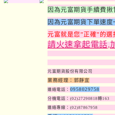
因為元富期貨手續費揪
因為元富期貨下單速度
元富就是您”正確”的選
請火速拿起電話
,
元富期貨股份有限公司
業務經理：
郭靜宜
0958029758
連絡電話：
分機電話：
(02)27290818
轉163
連絡專線：
(02)87867958