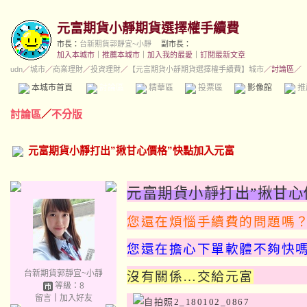
元富期貨小靜期貨選擇權手續費
市長：
台新期貨郭靜宜~小靜
副市長：
加入本城市
｜
推薦本城市
｜
加入我的最愛
｜
訂閱最新文章
udn
／
城市
／
商業理財
／
投資理財
／
【元富期貨小靜期貨選擇權手續費】城市
／討論區／
本城市首頁
討論區
精華區
投票區
影像館
推
討論區
／
不分版
元富期貨小靜打出”揪甘心價格”快點加入元富
元富期貨小靜打出”揪甘心
您還在煩惱手續費的問題嗎
您還在擔心下單軟體不夠快
台新期貨郭靜宜~小靜
沒有關係…交給元富
等級：8
留言
｜
加入好友