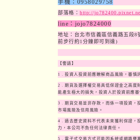
手機：
0958029758
部落格：
http://jo782400.pixnet.n
line
：
jojo7824000
地址：台北市信義區信義路五段
8
前步行約
1
分鐘即可到達
)
【警語】
1 .
投資人投資前應瞭解商品風險，審慎
2 .
期貨及選擇權交易具低保證金之高度
能產生極大的損失，投資人於投資前應審
3 .
期貨交易並非存款，而係一項投資，
市場風險及信用風險。
4 .
過去歷史資料不代表未來獲利保證，
力，本公司不負任何法律責任。
5 .
電子式交易方式可能因系統或網路壅