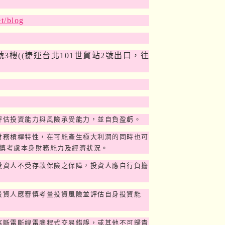
et/blog
號
3
樓
((
捷運台北
101
世貿站
2
號出口，往
評估投資能力與風險承受能力，並自負盈虧。
財務槓桿特性，在可能產生極大利潤的同時也可
慎考慮本身財務能力及經濟狀況。
投資人不受存款保險之保障，投資人應自行負擔
投資人應審慎考量投資風險並評估自身投資能
塞斷電斷線電腦程式交易錯誤，或其他不可歸責