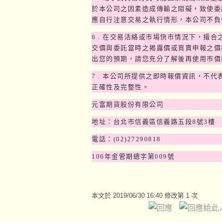
於本公司之因素造成傳輸之阻礙，致使委
應自行注意交易之執行情形，本公司不負
6 .
在交易活絡或市場快市情況下，撮合
交價與委託當時之揭露價或買賣申報之價
出您的預期，請您充分了解後再使用市價
7 .
本公司所提供之即時報價資訊，不代
正確性及完整性。
元富期貨股份有限公司
地址：台北市信義區信義路五段
8
號
3
樓
電話：
(02)27290818
106
年金管期總字第
009
號
本文於
2019/06/30 16:40 修改第 1 次