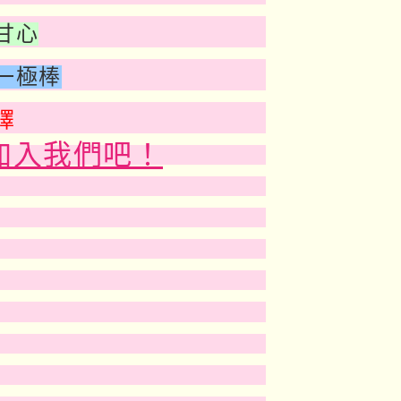
甘心
一極棒
擇
加入我們吧！