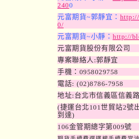
240
0
元富期貨~郭靜宜：
http:
0/
元富期貨~小靜：
http://b
元富期貨股份有限公司
專案聯絡人:郭靜宜
手機：0958029758
電話: (02)8786-7958
地址:台北市信義區信義路
(
捷運台北101世貿站2
到達)
106
金管期總字第009號
期貨手續費選擇權手續費當