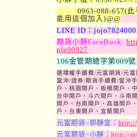
0963-088-657(
能用這個加入)@@
LINE ID：jojo7824000
期貨小靜FaceBook:
ht
ple00027
106金管期總字第009號
選擇權手續費
/
元富期貨
/
元富
當沖
/
證券
/
期貨手續費
/
當沖
戶、桃園開戶、板橋開戶、
台中開戶、斗六開戶、斗南
開戶、台南開戶、高雄開戶
戶、台東開戶、宜蘭開戶
元富期貨~郭靜宜：
http:
元富期貨~小靜：
http://