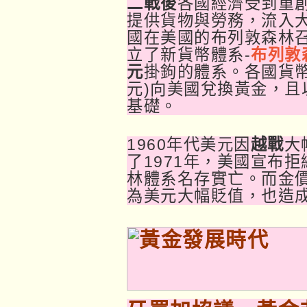
二戰後
各國經濟受到重
提供貨物與勞務，流入大
國在美國的布列敦森林
立了新貨幣體系-
布列敦
元
掛鉤的體系。各國貨幣
元)向美國兌換黃金，且
基礎。
1960年代美元因
越戰
大
了1971年，美國宣布
林體系名存實亡。而金價在
為美元大幅貶值，也造