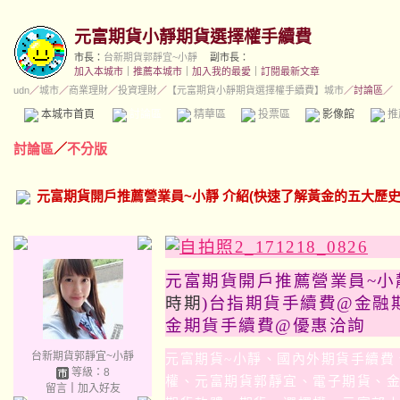
元富期貨小靜期貨選擇權手續費
市長：
台新期貨郭靜宜~小靜
副市長：
加入本城市
｜
推薦本城市
｜
加入我的最愛
｜
訂閱最新文章
udn
／
城市
／
商業理財
／
投資理財
／
【元富期貨小靜期貨選擇權手續費】城市
／討論區／
本城市首頁
討論區
精華區
投票區
影像館
推
討論區
／
不分版
元富期貨開戶推薦營業員~小靜 介紹(快速了解黃金的五大歷史
元富期貨開戶推薦營業員~小靜
時期
)台指期貨手續費@金融
金期貨手續費@優惠洽詢
台新期貨郭靜宜~小靜
元富期貨
~
小靜、國內外期貨手續費
等級：8
權、元富期貨郭靜宜、電子期貨、
留言
｜
加入好友