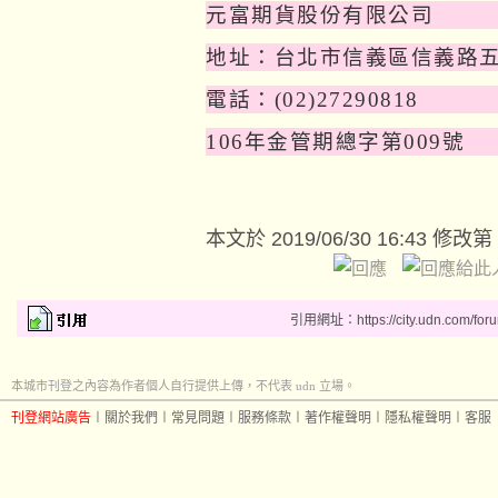
元富期貨股份有限公司
地址：台北市信義區信義路
電話：
(02)27290818
106
年金管期總字第
009
號
本文於
2019/06/30 16:43 修改第
引用網址：https://city.udn.com/for
本城市刊登之內容為作者個人自行提供上傳，不代表 udn 立場。
刊登網站廣告
︱
關於我們
︱
常見問題
︱
服務條款
︱
著作權聲明
︱
隱私權聲明
︱
客服