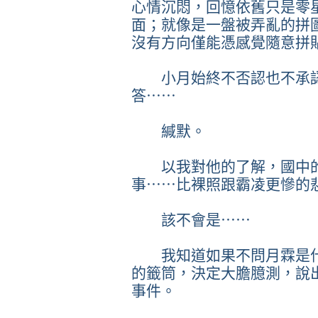
心情沉悶，回憶依舊只是零
面；就像是一盤被弄亂的拼
沒有方向僅能憑感覺隨意拼
小月始終不否認也不承認
答⋯⋯
緘默。
以我對他的了解，國中的
事⋯⋯比裸照跟霸凌更慘的
該不會是⋯⋯
我知道如果不問月霖是什
的籤筒，決定大膽臆測，說
事件。