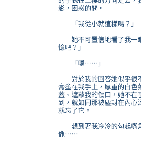
的手腕往二樓的方向走去，
影，困惑的問。
「我從小就這樣嗎？」
她不可置信地看了我一眼
憶吧？」
「嗯⋯⋯」
對於我的回答她似乎很不
膏塗在我手上，厚重的白色
蓋、遮蔽我的傷口，她不在
到，就如同那被塵封在內心
就忘了它。
想到著我冷冷的勾起嘴角
像⋯⋯