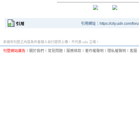
引用網址：https://city.udn.com/for
本城市刊登之內容為作者個人自行提供上傳，不代表 udn 立場。
刊登網站廣告
︱
關於我們
︱
常見問題
︱
服務條款
︱
著作權聲明
︱
隱私權聲明
︱
客服