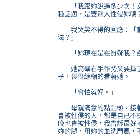
「我跟妳說過多少次！女
種話題，是要別人性侵妳嗎
我哭笑不得的回應：「當
法？」
「妳現在是在質疑我？翅
她高舉右手作勢又要揮了
子，畏畏縮縮的看著她。
「會怕就好。」
母親滿意的點點頭，接著
會被性侵的人，都是自己不
晚也會被性侵，我告訴最好
妳的腿，用妳的血洗門風，