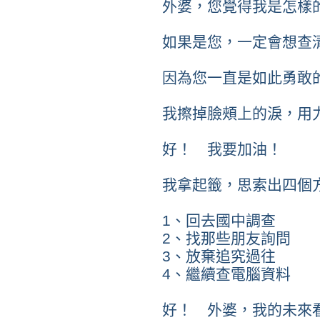
外婆，您覺得我是怎樣
如果是您，一定會想查清
因為您一直是如此勇敢
我擦掉臉頰上的淚，用力
好！ 我要加油！
我拿起籤，思索出四個
1、回去國中調查
2、找那些朋友詢問
3、放棄追究過往
4、繼續查電腦資料
好！ 外婆，我的未來