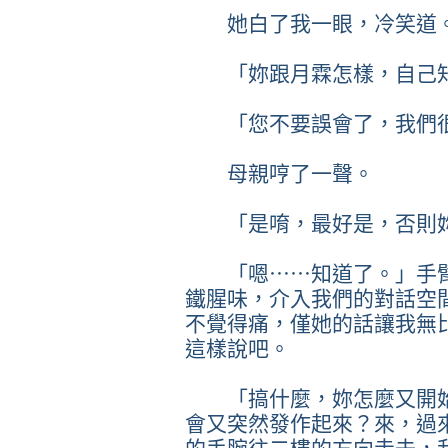
她白了我一眼，冷笑道
「妳跟月霖怎樣，自己
「您不要誤會了，我們很
母親哼了一聲。
「是唷，最好是，否則妳
「嗯⋯⋯知道了。」手臂
鐵腥味，介入我們的對話空
不覺得痛，僅她的話讓我無
這樣說吧。
「搞什麼，妳怎麼又開始
會又突然發作起來？來，過