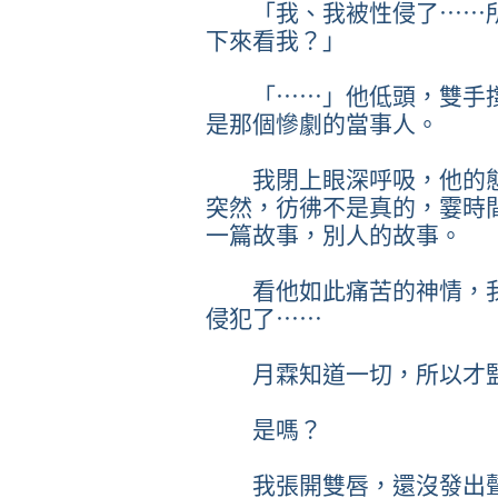
「我、我被性侵了⋯⋯所
下來看我？」
「⋯⋯」他低頭，雙手撐
是那個慘劇的當事人。
我閉上眼深呼吸，他的態
突然，彷彿不是真的，霎時
一篇故事，別人的故事。
看他如此痛苦的神情，我
侵犯了⋯⋯
月霖知道一切，所以才
是嗎？
我張開雙唇，還沒發出聲