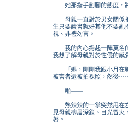
她那指手劃腳的態度，將
母親一直對於男女關係抱
生只要讀書就好其他不要亂
視、非禮勿言。
我的內心揚起一陣莫名的
我想了解母親對於性侵的感
「媽，剛剛我跟小月在聊
被害者還被拍裸照，然後⋯
啪——
熱辣辣的一掌突然甩在左
見母親柳眉深鎖、目光冒火
著。