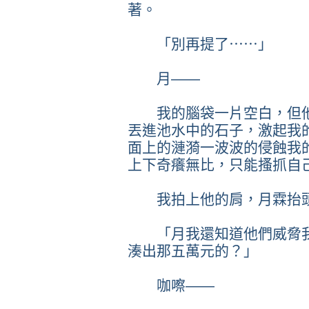
著。
「別再提了⋯⋯」
月——
我的腦袋一片空白，但他
丟進池水中的石子，激起我
面上的漣漪一波波的侵蝕我
上下奇癢無比，只能搔抓自
我拍上他的肩，月霖抬頭
「月我還知道他們威脅我
湊出那五萬元的？」
咖嚓——