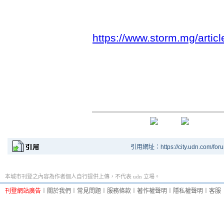
https://www.storm.mg/artic
引用網址：https://city.udn.com/for
本城市刊登之內容為作者個人自行提供上傳，不代表 udn 立場。
刊登網站廣告
︱
關於我們
︱
常見問題
︱
服務條款
︱
著作權聲明
︱
隱私權聲明
︱
客服