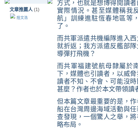
方式，也就是想博得閱讀者
文章推薦人
(1)
實際情況。甚至媒體稱我
航」訓練進駐恆春地區等
陸文浩
了。
而共軍派遣共機編隊進入西
就折返；我方派遣反艦部隊
導彈打飛機？
而共軍福建號航母隸屬於
下，媒體也引讀者，以威脅
讀者不知、不會、可能沒時
甚麼？作者也於本文帶領讀
但本篇文章最重要的是，作
船在台灣周邊海域活動與任
查發現，一個驚人之舉，將
略布局。