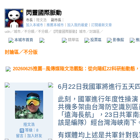
閃靈國際脈動
市長：
陸文浩
副市長：
加入本城市
｜
推薦本城市
｜
加入我的最愛
｜
訂閱最新文章
udn
／
城市
／
不分類
／
不分類
／
【閃靈國際脈動】城市
／討論區／
本城市首頁
討論區
精華區
投票區
影像館
推
討論區
／
不分版
20260625推薦─風傳媒陸文浩觀點：從向陽紅22科研船動
6
月
22
日我國軍將進行五天
此刻，國軍進行年度性操演
共機多架由台灣防空識別區
「遠海長航」，
23
日共軍南
該是編隊）經台灣海峽南下
陸文浩
等級：8
有媒體均上述是共軍針對我
留言
｜
加入好友