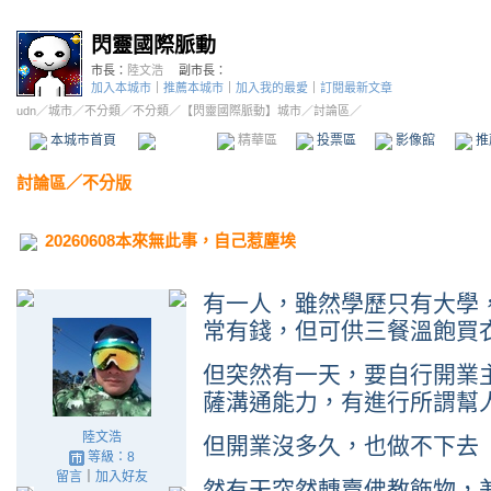
閃靈國際脈動
市長：
陸文浩
副市長：
加入本城市
｜
推薦本城市
｜
加入我的最愛
｜
訂閱最新文章
udn
／
城市
／
不分類
／
不分類
／
【閃靈國際脈動】城市
／討論區／
本城市首頁
討論區
精華區
投票區
影像館
推
討論區
／
不分版
20260608本來無此事，自己惹塵埃
有一人，雖然學歷只有大學
常有錢，但可供三餐溫飽買
但突然有一天，要自行開業
薩溝通能力，有進行所謂幫
陸文浩
但開業沒多久，也做不下去
等級：8
留言
｜
加入好友
然有天突然轉賣佛教飾物，