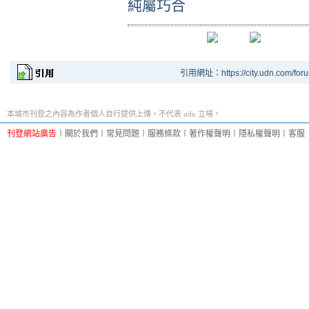
純屬巧合
引用網址：https://city.udn.com/for
本城市刊登之內容為作者個人自行提供上傳，不代表 udn 立場。
刊登網站廣告
︱
關於我們
︱
常見問題
︱
服務條款
︱
著作權聲明
︱
隱私權聲明
︱
客服