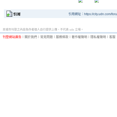
引用網址：https://city.udn.com/for
本城市刊登之內容為作者個人自行提供上傳，不代表 udn 立場。
刊登網站廣告
︱
關於我們
︱
常見問題
︱
服務條款
︱
著作權聲明
︱
隱私權聲明
︱
客服