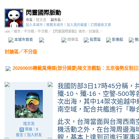
閃靈國際脈動
市長：
陸文浩
副市長：
加入本城市
｜
推薦本城市
｜
加入我的最愛
｜
訂閱最新文章
udn
／
城市
／
不分類
／
不分類
／
【閃靈國際脈動】城市
／討論區／
本城市首頁
討論區
精華區
投票區
影像館
推
討論區
／
不分版
20260605轉載風傳媒(部分摘要)陸文浩觀點：北京強勢反
我國防部
3
日
17
時
45
分稱，
殲
-10
、殲
-16
、空警
-500
等
次出海，其中
14
架次逾越中
南空域，配合共艦進行「聯
此次，台灣當面與台灣西南
陸文浩
機活動之外，在台灣周邊海
等級：8
留言
｜
加入好友
艘，基本上達到可進行軍事