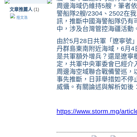
周邊海域仍維持
5
艘，筆者
文章推薦人
(1)
警船隊
2
艘
/2304
、
2502
在我
陸文浩
訊，推斷中國海警船隊仍有
中，涉及台灣管控海疆活動
由於
5
月
28
日共軍「遼寧號
丹群島東南附近海域，
6
月
4
是共軍額外增兵？還是遼寧
定，共軍中央軍委會已經介
周邊海空域聯合戰備警巡，
事先推斷，日菲舉措如不停
威懾。有關論述與解析如後
https://www.storm.mg/artic