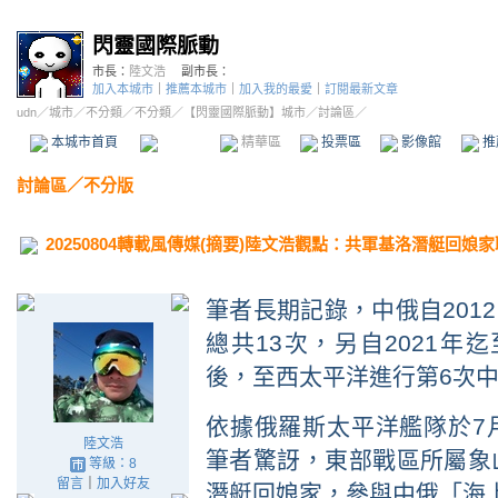
閃靈國際脈動
市長：
陸文浩
副市長：
加入本城市
｜
推薦本城市
｜
加入我的最愛
｜
訂閱最新文章
udn
／
城市
／
不分類
／
不分類
／
【閃靈國際脈動】城市
／討論區／
本城市首頁
討論區
精華區
投票區
影像館
推
討論區
／
不分版
20250804轉載風傳媒(摘要)陸文浩觀點：共軍基洛潛艇回
筆者長期記錄，中俄自
2012
總共
13
次，另自
2021
年迄
後，至西太平洋進行第
6
次
依據俄羅斯太平洋艦隊於
7
陸文浩
筆者驚訝，東部戰區所屬象
等級：8
留言
｜
加入好友
潛艇回娘家，參與中俄「海