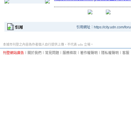
引用網址：https://city.udn.com/for
本城市刊登之內容為作者個人自行提供上傳，不代表 udn 立場。
刊登網站廣告
︱
關於我們
︱
常見問題
︱
服務條款
︱
著作權聲明
︱
隱私權聲明
︱
客服