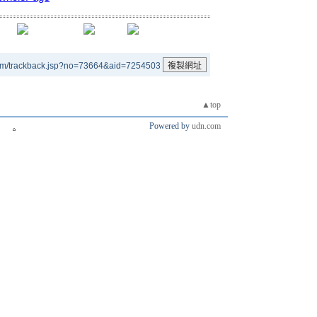
um/trackback.jsp?no=73664&aid=7254503
▲top
Powered by
udn.com