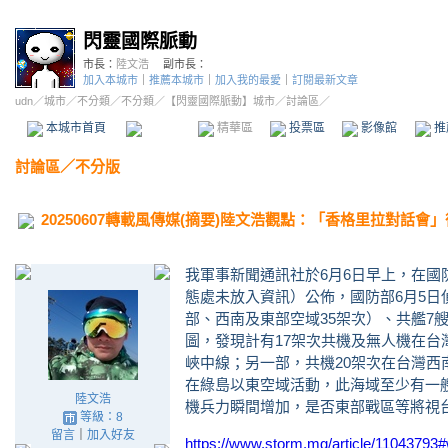
閃靈國際脈動
市長：
陸文浩
副市長：
加入本城市
｜
推薦本城市
｜
加入我的最愛
｜
訂閱最新文章
udn
／
城市
／
不分類
／
不分類
／
【閃靈國際脈動】城市
／討論區／
本城市首頁
討論區
精華區
投票區
影像館
推
討論區
／
不分版
20250607轉載風傳媒(摘要)陸文浩觀點：「香格里拉對話
我軍事新聞通訊社於
6
月
6
日早上，在國
態處未放入資訊）公佈，國防部
6
月
5
日
部、西南及東部空域
35
架次）、共艦
7
圖，發現計有
17
架次共機及無人機在台
峽中線；另一部，共機
20
架次在台灣西
在綠島以東空域活動，此海域至少有一
陸文浩
機兵力瞬間增加，是否東部戰區等將視
等級：8
留言
｜
加入好友
https://www.storm.mg/article/11043793