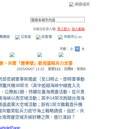
網路城邦
你還沒有登入喔(
馬上登入
/
加入會員
)
薦連結
公告區
訪客簿
市政中心
(0)
字體：
小
中
大
會」後，共軍「遼寧號」航母遠程兵力支援
2025/06/07 13:23 瀏覽
111
｜回應
0
｜
推薦
0
防部官網軍事新聞處（至
13
時止，即時軍事動
偵獲共機
38
架次（其中逾越海峽中線進入北
艘、公務船
1
艘，持續在臺海周邊活動。從示意
灣海峽以西空域活動；其中
14
架次跨越台灣海
南遠處廣大空域活動；餘有
1
架次艦載直升機
艘共艦常駐兵力扼守海上戰略通道。由於，共
台灣周邊空域天候好轉之際，進行演訓？
#wholePage