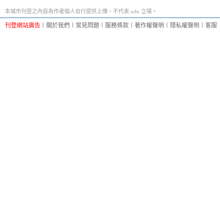
本城市刊登之內容為作者個人自行提供上傳，不代表 udn 立場。
刊登網站廣告
︱
關於我們
︱
常見問題
︱
服務條款
︱
著作權聲明
︱
隱私權聲明
︱
客服