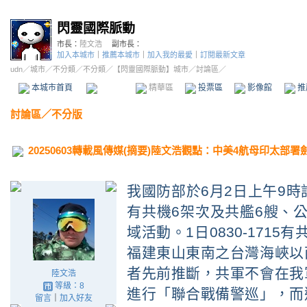
閃靈國際脈動
市長：
陸文浩
副市長：
加入本城市
｜
推薦本城市
｜
加入我的最愛
｜
訂閱最新文章
udn
／
城市
／
不分類
／
不分類
／
【閃靈國際脈動】城市
／討論區／
本城市首頁
討論區
精華區
投票區
影像館
推
討論區
／
不分版
20250603轉載風傳媒(摘要)陸文浩觀點：中美4航母印太部署
我國防部於
6
月
2
日上午
9
時
有共機
6
架次及共艦
6
艘、
域活動。
1
日
0830-1715
有
福建東山東南之台灣海峽以
者先前推斷，共軍不會在我
陸文浩
等級：8
進行「聯合戰備警巡」，而
留言
｜
加入好友