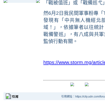
「戰被值班」或「戰備巡弋
然
6
月
2
日我民間軍事粉專「
發現有「中共無人機經北
域！」，依據筆者以往統計
戰備警巡」，有八成與共軍
監偵行動有關。
https://www.storm.mg/arti
引用網址：https://city.udn.com/for