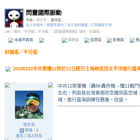
閃靈國際脈動
市長：
陸文浩
副市長：
加入本城市
｜
推薦本城市
｜
加入我的最愛
｜
訂閱最新文章
udn
／
城市
／
不分類
／
不分類
／
【閃靈國際脈動】城市
／討論區／
本城市首頁
討論區
精華區
投票區
影像館
推
討論區
／
不分版
20180222中共軍機12架於21日經巴士海峽抵西太平洋進行遠
中共12架軍機（轟6K轟炸機、殲11戰
左右，判由我台灣東南防空識別區空域
域，進行遠海訓練任務後，往返。
陸文浩
等級：8
留言
｜
加入好友