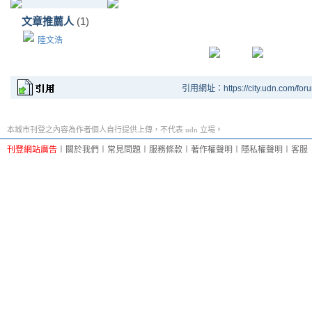
文章推薦人
(1)
陸文浩
引用網址：https://city.udn.com/for
本城市刊登之內容為作者個人自行提供上傳，不代表 udn 立場。
刊登網站廣告
︱
關於我們
︱
常見問題
︱
服務條款
︱
著作權聲明
︱
隱私權聲明
︱
客服