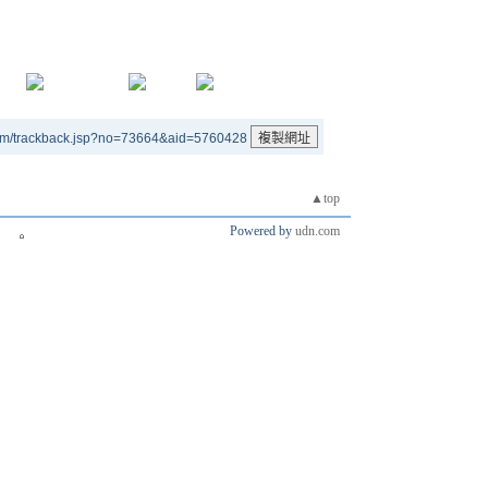
um/trackback.jsp?no=73664&aid=5760428
▲top
Powered by
udn.com