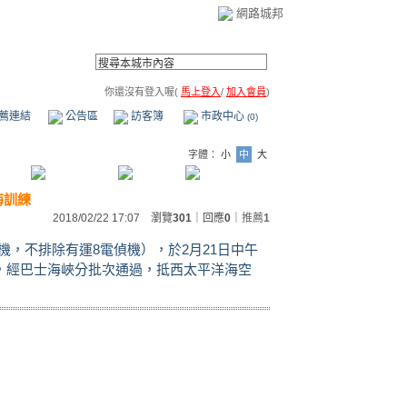
網路城邦
你還沒有登入喔(
馬上登入
/
加入會員
)
薦連結
公告區
訪客簿
市政中心
(0)
字體：
小
中
大
海訓練
2018/02/22 17:07 瀏覽
301
｜回應
0
｜
推薦
1
鬥機，不排除有運8電偵機），於2月21日中午
，經巴士海峽分批次通過，抵西太平洋海空