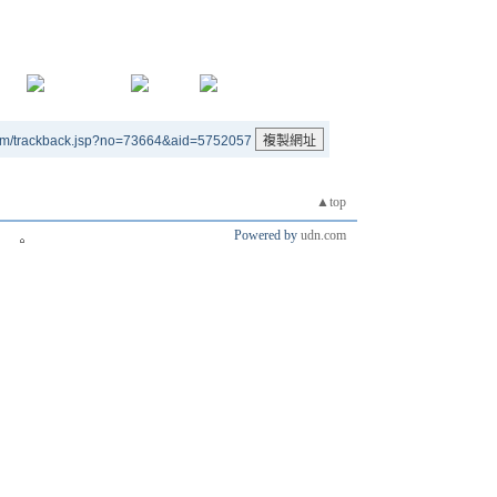
um/trackback.jsp?no=73664&aid=5752057
▲top
Powered by
udn.com