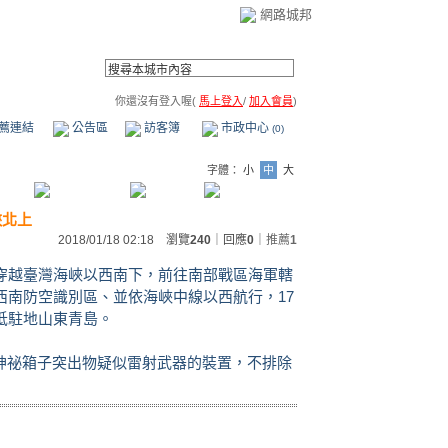
網路城邦
你還沒有登入喔(
馬上登入
/
加入會員
)
薦連結
公告區
訪客簿
市政中心
(0)
字體：
小
中
大
峽北上
2018/01/18 02:18 瀏覽
240
｜回應
0
｜
推薦
1
夜穿越臺灣海峽以西南下，前往南部戰區海軍轄
西南防空識別區、並依海峽中線以西航行，17
抵駐地山東青島。
神祕箱子突出物疑似雷射武器的裝置，不排除