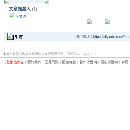
文章推薦人
(1)
陸文浩
引用網址：https://city.udn.com/for
本城市刊登之內容為作者個人自行提供上傳，不代表 udn 立場。
刊登網站廣告
︱
關於我們
︱
常見問題
︱
服務條款
︱
著作權聲明
︱
隱私權聲明
︱
客服