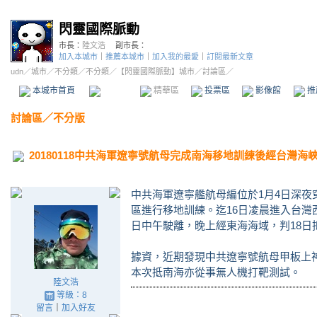
閃靈國際脈動
市長：
陸文浩
副市長：
加入本城市
｜
推薦本城市
｜
加入我的最愛
｜
訂閱最新文章
udn
／
城市
／
不分類
／
不分類
／
【閃靈國際脈動】城市
／討論區／
本城市首頁
討論區
精華區
投票區
影像館
推
討論區
／
不分版
20180118中共海軍遼寧號航母完成南海移地訓練後經台灣海
中共海軍遼寧艦航母編位於1月4日深
區進行移地訓練。迄16日凌晨進入台灣
日中午駛離，晚上經東海海域，判18日
據資，近期發現中共遼寧號航母甲板上
本次抵南海亦從事無人機打靶測試。
陸文浩
等級：8
留言
｜
加入好友