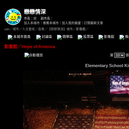
戀戀情深
市長：
鏡
副市長：
加入本城市
｜
推薦本城市
｜
加入我的最愛
｜
訂閱最新文章
udn
／
城市
／
人文藝術
／
音樂
／
【戀戀情深】城市
／影像館／
本城市首頁
討論區
精華區
投票區
影像館
推
影像館
／
Hope of America
第
張
Elementary School K