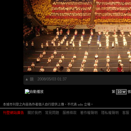
▲
鏡
2008/05/03 01:37
第
張
本城市刊登之內容為作者個人自行提供上傳，不代表 udn 立場。
刊登網站廣告
︱
關於我們
︱
常見問題
︱
服務條款
︱
著作權聲明
︱
隱私權聲明
︱
客服