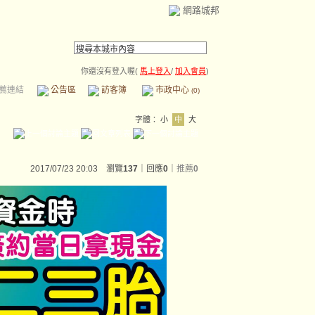
網路城邦
你還沒有登入喔(
馬上登入
/
加入會員
)
薦連結
公告區
訪客簿
市政中心
(0)
字體：
小
中
大
2017/07/23 20:03 瀏覽
137
｜回應
0
｜
推薦
0