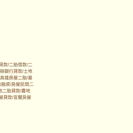
貸款/二胎借款/二
代辦銀行貸款/土地
/高雄房屋二胎/基
地融資/房屋民間二
地二胎貸款/農地
屋貸款/宜蘭房屋