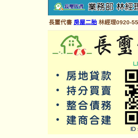
長璽代書
房屋二胎
林經理0920-55