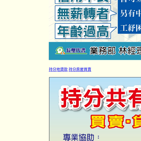
持分地貸款
持分房屋買賣