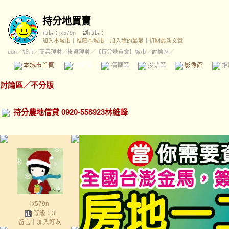
持分地買賣
市長：
jx579n
副市長：
加入本城市
｜
推薦本城市
｜
加入我的最愛
｜
訂閱最新文章
udn
／
城市
／
商業理財
／
投資理財
／
【持分地買賣】城市
／討論區／
本城市首頁
討論區
精華區
投票區
影像館
推
討論區
／
不分版
持分農地借貸 0920-558923林維峰
jx579n
等級：3
留言
｜
加入好友