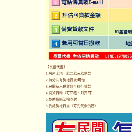
【長璽代書】
1.房屋土地一胎二胎三胎借款
2.持分共有房地買賣/可借
3.民間私人借貸轉至銀行貸款
4.投資買斷（可回租、附買回）
5.協助撤銷法拍查封
6.委託房地買賣（可先代償債務）