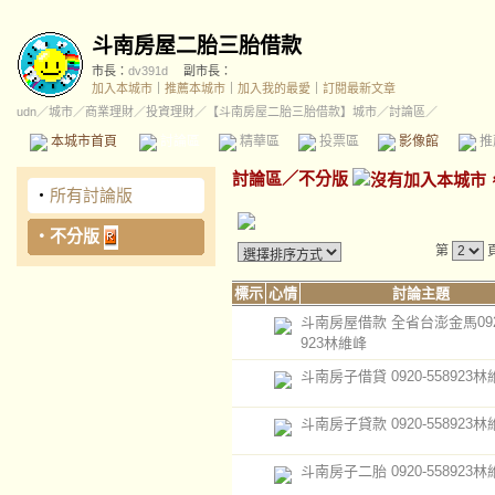
斗南房屋二胎三胎借款
市長：
dv391d
副市長：
加入本城市
｜
推薦本城市
｜
加入我的最愛
｜
訂閱最新文章
udn
／
城市
／
商業理財
／
投資理財
／
【斗南房屋二胎三胎借款】城市
／討論區／
本城市首頁
討論區
精華區
投票區
影像館
推
討論區
／
不分版
‧
所有討論版
‧
不分版
第
標示
心情
討論主題
斗南房屋借款 全省台澎金馬0920
923林維峰
斗南房子借貸 0920-558923
斗南房子貸款 0920-558923
斗南房子二胎 0920-558923