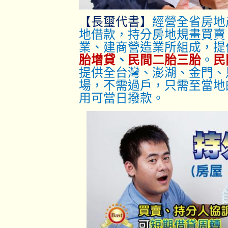
【長璽代書】
經營全省房地
地借款，持分房地規畫買賣
業、建商營造業所組成，提
胎增貸
、
民間二胎三胎
。
民
提供全台灣、澎湖、金門、
場，不需過戶，只
需至當地
用可當日撥款。