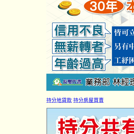
持分地貸款
持分房屋買賣