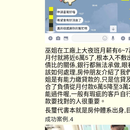
巫姐在工廠上大夜班月薪有6~
月付就將近6萬5了,根本入不
債比的關係,銀行都無法承做,
該如何處理,房仲朋友介紹了我
姐是有能力繳貸款的,只是信貸
合了負債從月付款6萬5降至3萬
能過件喔,一般有瑕疵的客戶自
款要找對的人很重要。
長璽代書本就是房仲體系出身,
4
成功案例.