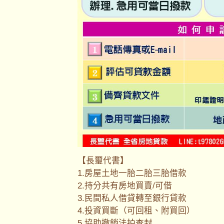
【長璽代書】
1.房屋土地一胎二胎三胎借款
2.持分共有房地買賣/可借
3.民間私人借貸轉至銀行貸款
4.投資買斷（可回租、附買回）
5.協助撤銷法拍查封