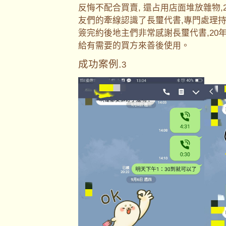
反悔不配合買賣, 還占用店面堆放雜物
友們的牽線認識了長璽代書,專門處理持
簽完約後地主們非常感謝長璽代書,20
給有需要的買方來善後使用。
成功案例.
3