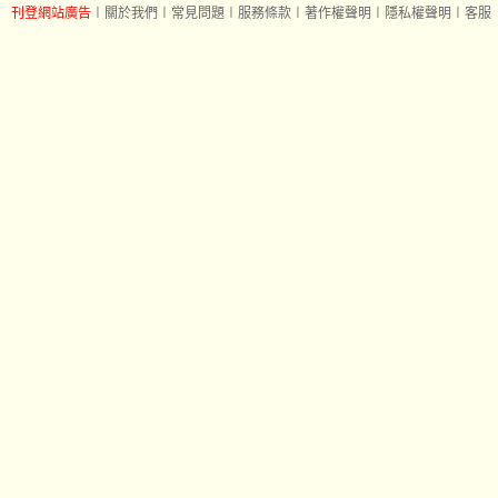
刊登網站廣告
︱
關於我們
︱
常見問題
︱
服務條款
︱
著作權聲明
︱
隱私權聲明
︱
客服