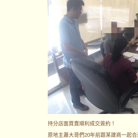
持分店面買賣順利成交簽約！
原地主蕭大哥們20年前跟某建商一起合