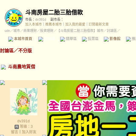
斗南房屋二胎三胎借款
市長：
dv391d
副市長：
加入本城市
｜
推薦本城市
｜
加入我的最愛
｜
訂閱最新文章
udn
／
城市
／
商業理財
／
投資理財
／
【斗南房屋二胎三胎借款】城市
／討論區／
本城市首頁
討論區
精華區
投票區
影像館
推
討論區
／
不分版
斗南農地質借
dv391d
等級：3
留言
｜
加入好友