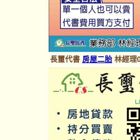
長璽代書
房屋二胎
林經理09