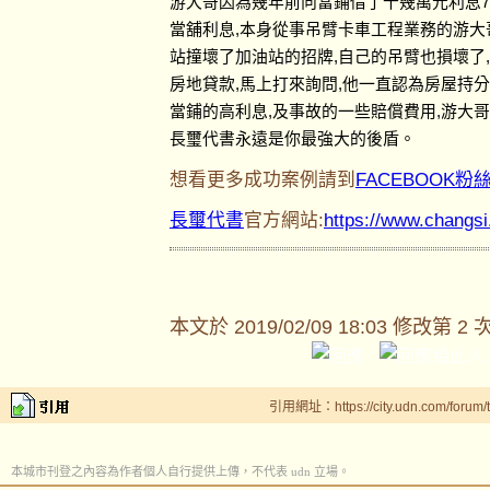
游大哥因為幾年前向當鋪借了十幾萬元利息7
當舖利息,本身從事吊臂卡車工程業務的游大
站撞壞了加油站的招牌,自己的吊臂也損壞了
房地貸款,馬上打來詢問,他一直認為房屋持
當鋪的高利息,及事故的一些賠償費用,游大
長璽代書永遠是你最強大的後盾。
想看更多成功案例請到
FACEBOOK粉
長璽代書
官方網站:
https://www.changs
本文於
2019/02/09 18:03 修改第 2 
引用網址：https://city.udn.com/forum
本城市刊登之內容為作者個人自行提供上傳，不代表 udn 立場。