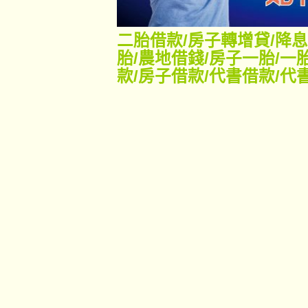
二胎借款
/
房子轉增貸
/
降息
胎
/
農地借錢
/
房子一胎
/
一
款
/
房子借款
/
代書借款
/
代