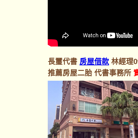
長璽代書
房屋借款
林經理092
推薦房屋二胎 代書事務所