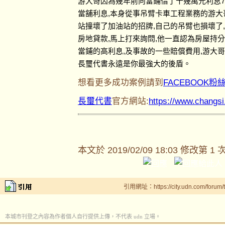
游大哥因為幾年前向當鋪借了十幾萬元利息7
當舖利息,本身從事吊臂卡車工程業務的游大
站撞壞了加油站的招牌,自己的吊臂也損壞了
房地貸款,馬上打來詢問,他一直認為房屋持
當鋪的高利息,及事故的一些賠償費用,游大
長璽代書永遠是你最強大的後盾。
想看更多成功案例請到
FACEBOOK粉
長璽代書
官方網站:
https://www.changs
本文於
2019/02/09 18:03 修改第 1 
引用網址：https://city.udn.com/forum
本城市刊登之內容為作者個人自行提供上傳，不代表 udn 立場。