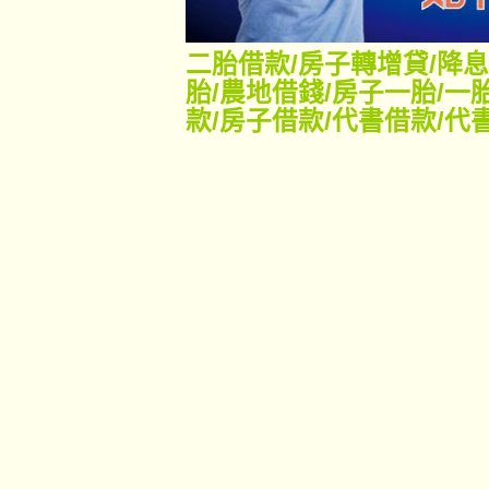
二胎借款
/
房子轉增貸
/
降息
胎
/
農地借錢
/
房子一胎
/
一
款
/
房子借款
/
代書借款
/
代