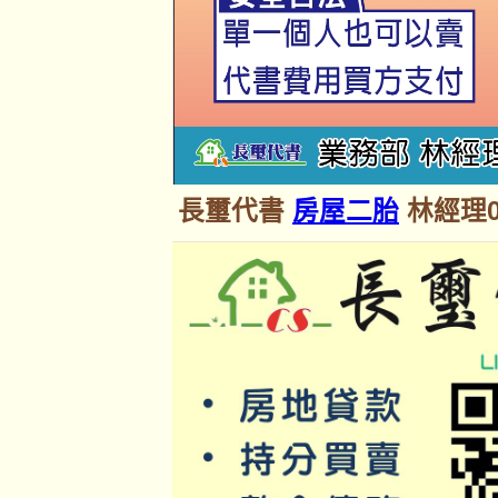
長璽代書
房屋二胎
林經理09