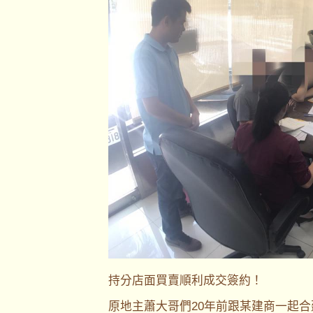
持分店面買賣順利成交簽約！
原地主蕭大哥們20年前跟某建商一起合