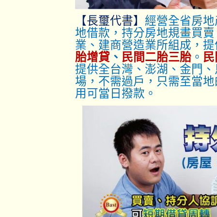
【長璽代書】
經營全省房地
地借款，持分房地規畫買賣
業、建商營造業所組成，提
胎增貸
、
民間二胎三胎
。
民
提供全台灣、澎湖、金門、
場，不需過戶，只
需至當地
用可當日撥款。