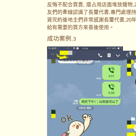
反悔不配合買賣, 還占用店面堆放雜物
友們的牽線認識了長璽代書,專門處理持
簽完約後地主們非常感謝長璽代書,20
給有需要的買方來善後使用。
成功案例.
3