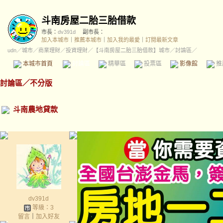
斗南房屋二胎三胎借款
市長：
dv391d
副市長：
加入本城市
｜
推薦本城市
｜
加入我的最愛
｜
訂閱最新文章
udn
／
城市
／
商業理財
／
投資理財
／
【斗南房屋二胎三胎借款】城市
／討論區／
本城市首頁
討論區
精華區
投票區
影像館
推
討論區
／
不分版
斗南農地貸款
dv391d
等級：3
留言
｜
加入好友