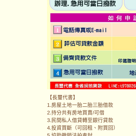
【長璽代書】
1.房屋土地一胎二胎三胎借款
2.持分共有房地買賣/可借
3.民間私人借貸轉至銀行貸款
4.投資買斷（可回租、附買回）
5.協助撤銷法拍查封