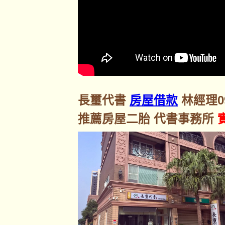
長璽代書
房屋借款
林經理092
推薦房屋二胎 代書事務所