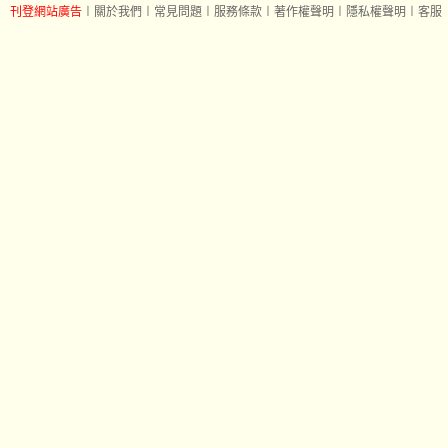
刊登網站廣告
︱
關於我們
︱
常見問題
︱
服務條款
︱
著作權聲明
︱
隱私權聲明
︱
客服