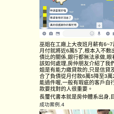
巫姐在工廠上大夜班月薪有6~
月付就將近6萬5了,根本入不
債比的關係,銀行都無法承做,
該如何處理,房仲朋友介紹了我
姐是有能力繳貸款的,只是信貸
合了負債從月付款6萬5降至3萬
能過件喔,一般有瑕疵的客戶自
款要找對的人很重要。
長璽代書本就是房仲體系出身,
4
成功案例.