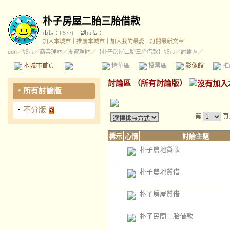
朴子房屋二胎三胎借款
市長：
ff577t
副市長：
加入本城市
｜
推薦本城市
｜
加入我的最愛
｜
訂閱最新文章
udn
／
城市
／
商業理財
／
投資理財
／
【朴子房屋二胎三胎借款】城市
／討論區／
本城市首頁
討論區
精華區
投票區
影像館
推
討論區
（
所有討論版
）
‧
所有討論版
‧
不分版
第
頁
標示
心情
討論主題
朴子農地貸款
朴子農地質借
朴子房屋質借
朴子民間二胎借款